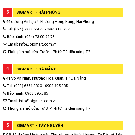
3
BIGMART - HẢI PHÒNG
44 đường An Lạc 4, Phường Hồng Bàng, Hải Phòng
Tel: (024) 73 00 99 73 - 0965.600.737
Bảo hành: (024) 73 00 99 73
Email: info@bigmart.com.vn
Thời gian mở cửa: Từ 8h-17h từ T2 đến sáng T7
4
BIGMART - ĐÀ NẴNG
41 Võ An Ninh, Phường Hòa Xuân, TP Đà Nẵng
Tel: (023) 6651 3830 - 0908.395.385
Bảo hành: 0908.395.385
Email: info@bigmart.com.vn
Thời gian mở cửa: Từ 8h-17h từ T2 đến sáng T7
5
BIGMART - TÂY NGUYÊN
Số 1A đường Hoàng Văn Thụ, phường Xuân Hương, Tp.Đà Lạt, Lâm