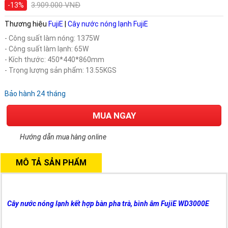
3.909.000 VNĐ
-13%
Thương hiệu
FujiE
|
Cây nước nóng lạnh FujiE
- Công suất làm nóng: 1375W
- Công suất làm lạnh: 65W
- Kích thước: 450*440*860mm
- Trọng lượng sản phẩm: 13.55KGS
Bảo hành 24 tháng
MUA NGAY
Hướng dẫn mua hàng online
MÔ TẢ SẢN PHẨM
Cây nước nóng lạnh kết hợp bàn pha trà, bình âm FujiE WD3000E