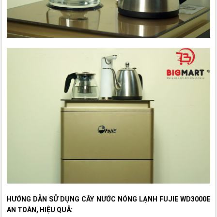
HƯỚNG DẪN SỬ DỤNG CÂY NƯỚC NÓNG LẠNH FUJIE WD3000E
AN TOÀN, HIỆU QUẢ: