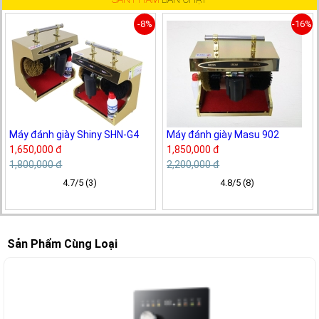
-8%
-16%
Máy đánh giày Shiny SHN-G4
Máy đánh giày Masu 902
1,650,000 đ
1,850,000 đ
1,800,000 đ
2,200,000 đ
4.7/5 (3)
4.8/5 (8)
Sản Phẩm Cùng Loại