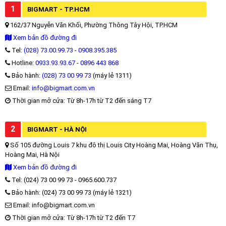
1
BIGMART - TP.HCM
162/37 Nguyễn Văn Khối, Phường Thông Tây Hội, TP.HCM
Xem bản đồ đường đi
Tel:
(028) 73.00.99.73
-
0908.395.385
Hotline:
0933.93.93.67
-
0896 443 868
Bảo hành:
(028) 73 00 99 73
(máy lẻ 1311)
Email:
info@bigmart.com.vn
Thời gian mở cửa: Từ 8h-17h từ T2 đến sáng T7
2
BIGMART - HÀ NỘI
Số 105 đường Louis 7 khu đô thị Louis City Hoàng Mai, Hoàng Văn Thụ,
Hoàng Mai, Hà Nội
Xem bản đồ đường đi
Tel: (024) 73 00 99 73 - 0965.600.737
Bảo hành: (024) 73 00 99 73 (máy lẻ 1321)
Email: info@bigmart.com.vn
Thời gian mở cửa: Từ 8h-17h từ T2 đến T7