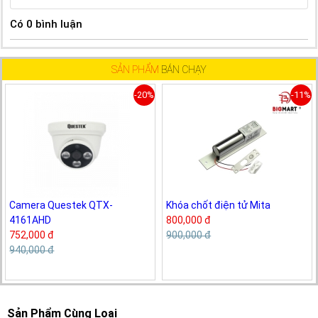
Có
0
bình luận
SẢN PHẨM
BÁN CHẠY
-20%
-11%
Camera Questek QTX-
Khóa chốt điện tử Mita
4161AHD
800,000 đ
752,000 đ
900,000 đ
940,000 đ
Sản Phẩm Cùng Loại