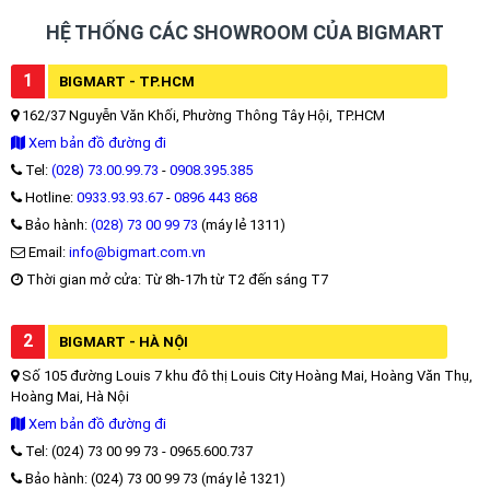
HỆ THỐNG CÁC SHOWROOM CỦA BIGMART
1
BIGMART - TP.HCM
162/37 Nguyễn Văn Khối, Phường Thông Tây Hội, TP.HCM
Xem bản đồ đường đi
Tel:
(028) 73.00.99.73
-
0908.395.385
Hotline:
0933.93.93.67
-
0896 443 868
Bảo hành:
(028) 73 00 99 73
(máy lẻ 1311)
Email:
info@bigmart.com.vn
Thời gian mở cửa: Từ 8h-17h từ T2 đến sáng T7
2
BIGMART - HÀ NỘI
Số 105 đường Louis 7 khu đô thị Louis City Hoàng Mai, Hoàng Văn Thụ,
Hoàng Mai, Hà Nội
Xem bản đồ đường đi
Tel: (024) 73 00 99 73 - 0965.600.737
Bảo hành: (024) 73 00 99 73 (máy lẻ 1321)