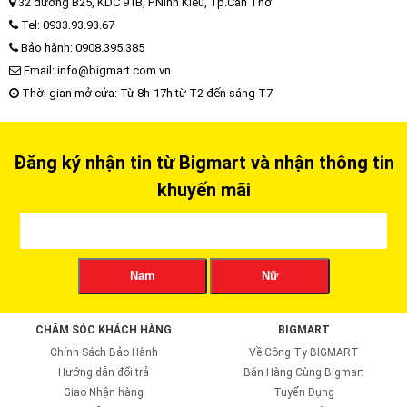
32 đường B25, KDC 91B, P.Ninh Kiều, Tp.Cần Thơ
Tel: 0933.93.93.67
Bảo hành: 0908.395.385
Email: info@bigmart.com.vn
Thời gian mở cửa: Từ 8h-17h từ T2 đến sáng T7
Đăng ký nhận tin từ Bigmart và nhận thông tin
khuyến mãi
Nam
Nữ
CHĂM SÓC KHÁCH HÀNG
BIGMART
Chính Sách Bảo Hành
Về Công Ty BIGMART
Hướng dẫn đổi trả
Bán Hàng Cùng Bigmart
Giao Nhận hàng
Tuyển Dụng