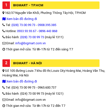
1
BIGMART - TP.HCM
162/37 Nguyễn Văn Khối, Phường Thông Tây Hội, TP.HCM
Xem bản đồ đường đi
Tel:
(028) 73.00.99.73
-
0908.395.385
Hotline:
0933.93.93.67
-
0896 443 868
Bảo hành:
(028) 73 00 99 73
(máy lẻ 1311)
Email:
info@bigmart.com.vn
Thời gian mở cửa: Từ 8h-17h từ T2 đến sáng T7
2
BIGMART - HÀ NỘI
Số 105 đường Louis 7 khu đô thị Louis City Hoàng Mai, Hoàng Văn Thụ,
Hoàng Mai, Hà Nội
Xem bản đồ đường đi
Tel: (024) 73 00 99 73 - 0965.600.737
Bảo hành: (024) 73 00 99 73 (máy lẻ 1321)
Email: info@bigmart.com.vn
Thời gian mở cửa: Từ 8h-17h từ T2 đến T7