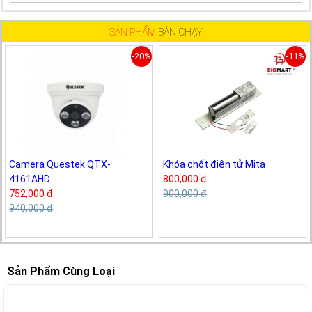
SẢN PHẨM
BÁN CHẠY
-20%
-11%
Camera Questek QTX-
Khóa chốt điện tử Mita
4161AHD
800,000 đ
752,000 đ
900,000 đ
940,000 đ
Sản Phẩm Cùng Loại
-7%