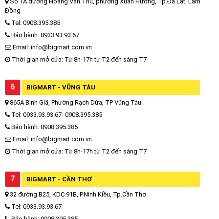
Số 1A đường Hoàng Văn Thụ, phường Xuân Hương, Tp.Đà Lạt, Lâm
Đồng
Tel: 0908.395.385
Bảo hành: 0933.93.93.67
Email: info@bigmart.com.vn
Thời gian mở cửa: Từ 8h-17h từ T2 đến sáng T7
6
BIGMART - VŨNG TÀU
865A Bình Giã, Phường Rạch Dừa, TP Vũng Tàu
Tel: 0933.93.93.67- 0908.395.385
Bảo hành: 0908.395.385
Email: info@bigmart.com.vn
Thời gian mở cửa: Từ 8h-17h từ T2 đến sáng T7
7
BIGMART - CẦN THƠ
32 đường B25, KDC 91B, P.Ninh Kiều, Tp.Cần Thơ
Tel: 0933.93.93.67
Bảo hành: 0908.395.385