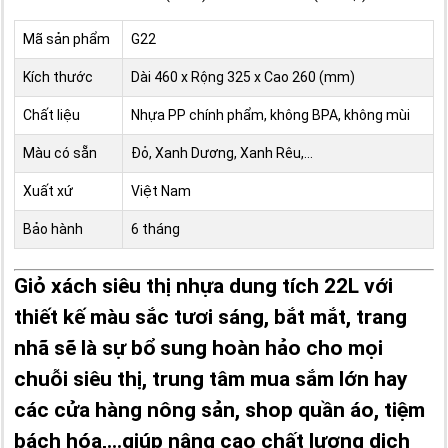
Mã sản phẩm
G22
Kích thước
Dài 460 x Rộng 325 x Cao 260 (mm)
Chất liệu
Nhựa PP chính phẩm, không BPA, không mùi
Màu có sẵn
Đỏ, Xanh Dương, Xanh Rêu,...
Xuất xứ
Việt Nam
Bảo hành
6 tháng
Giỏ xách siêu thị nhựa dung tích 22L với
thiết kế màu sắc tươi sáng, bắt mắt, trang
nhã sẽ là sự bổ sung hoàn hảo cho mọi
chuỗi siêu thị, trung tâm mua sắm lớn hay
các cửa hàng nông sản, shop quần áo, tiệm
bách hóa,...giúp nâng cao chất lượng dịch