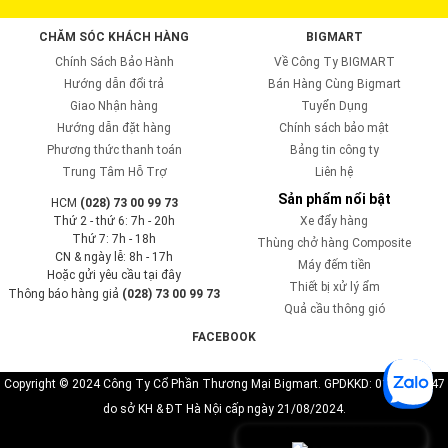
CHĂM SÓC KHÁCH HÀNG
BIGMART
Chính Sách Bảo Hành
Về Công Ty BIGMART
Hướng dẫn đổi trả
Bán Hàng Cùng Bigmart
Giao Nhận hàng
Tuyển Dụng
Hướng dẫn đặt hàng
Chính sách bảo mật
Phương thức thanh toán
Bảng tin công ty
Trung Tâm Hỗ Trợ
Liên hệ
Sản phẩm nổi bật
HCM
(028) 73 00 99 73
Thứ 2 - thứ 6: 7h - 20h
Xe đẩy hàng
Thứ 7: 7h - 18h
Thùng chở hàng Composite
CN & ngày lễ: 8h - 17h
Máy đếm tiền
Hoặc gửi yêu cầu tại đây
Thiết bị xử lý ẩm
Thông báo hàng giả
(028) 73 00 99 73
Quả cầu thông gió
FACEBOOK
Copyright © 2024 Công Ty Cổ Phần Thương Mại Bigmart. GPDKKD: 0110819747
do sở KH & ĐT Hà Nội cấp ngày 21/08/2024.