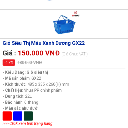
Giỏ Siêu Thị Màu Xanh Dương GX22
Giá :
150.000 VNĐ
(Giá Chưa VAT )
180.000 VNĐ
-17%
- Kiểu Dáng: Giỏ siêu thị
- Mã sản phẩm
: GX22
- Kích thước
: 485 x 335 x 260(H) mm
- Chất liệu
: Nhựa PP chính phẩm
- Dung tích
: 22L
- Bảo hành
: 6 tháng
- Màu sắc như dưới
>>> Click xem tình trạng hàng