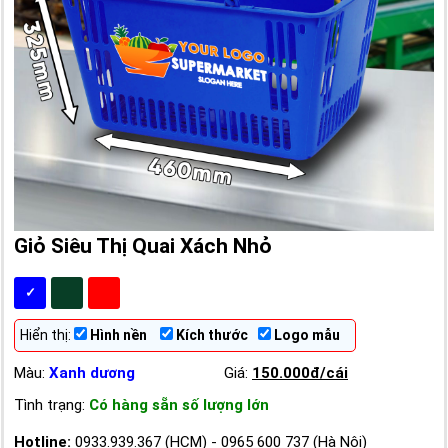
Giỏ Siêu Thị Quai Xách Nhỏ
✓
Hiển thị:
Hình nền
Kích thước
Logo mẫu
Màu:
Xanh dương
Giá:
150.000đ/cái
Tình trạng:
Có hàng sẵn số lượng lớn
Hotline:
0933.939.367 (HCM) - 0965 600 737 (Hà Nội)