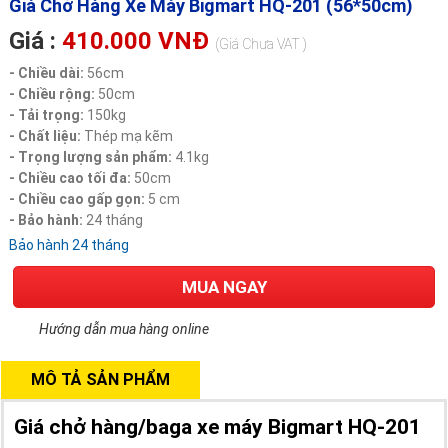
Giá Chở Hàng Xe Máy Bigmart HQ-201 (56*50cm)
Giá :
410.000 VNĐ
(Giá Chưa VAT )
- Chiều dài:
56cm
- Chiều rộng:
50cm
- Tải trọng:
150kg
- Chất liệu:
Thép mạ kẽm
- Trọng lượng sản phẩm:
4.1kg
- Chiều cao tối đa:
50cm
- Chiều cao gấp gọn:
5 cm
- Bảo hành:
24 tháng
Bảo hành 24 tháng
MUA NGAY
Hướng dẫn mua hàng online
MÔ TẢ SẢN PHẨM
Giá chở hàng/baga xe máy Bigmart HQ-201