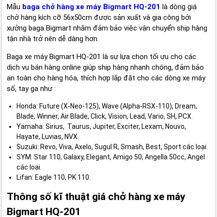
Mẫu
baga chở hàng xe máy Bigmart HQ-201
là dòng giá
chở hàng kích cỡ 56x50cm được sản xuất và gia công bởi
xưởng baga Bigmart nhằm đảm bảo việc vận chuyển ship hàng
tận nhà trở nên dễ dàng hơn.
Baga xe máy Bigmart HQ-201 là sự lựa chọn tối ưu cho các
dịch vụ bán hàng online giúp ship hàng nhanh chóng, đảm bảo
an toàn cho hàng hóa, thích hợp lắp đặt cho các dòng xe máy
số, tay ga như :
Honda: Future (X-Neo-125), Wave (Alpha-RSX-110), Dream,
Blade, Winner, Air Blade, Click, Vision, Lead, Vario, SH, PCX.
Yamaha: Sirius, Taurus, Jupiter, Exciter, Lexam, Nouvo,
Hayate, Luvias, NVX.
Suzuki: Revo, Viva, Axelo, Sugul R, Smash, Best, Sport các loại.
SYM: Star 110, Galaxy, Elegant, Amigo 50, Angella 50cc, Angel
các loại.
Lifan: Eagle 110, PK 110.
Thông số kĩ thuật giá chở hàng xe máy
Bigmart HQ-201