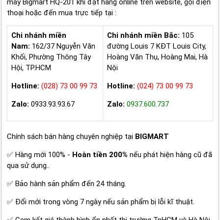
máy Bigmart HQ-201 khi đặt hàng online trên website, gọi điện
thoại hoặc đến mua trực tiếp tại :
Chi nhánh miền
Chi nhánh miền Bắc:
105
Nam:
162/37 Nguyễn Văn
đường Louis 7 KĐT Louis City,
Khối, Phường Thông Tây
Hoàng Văn Thụ, Hoàng Mai, Hà
Hội, TP.HCM
Nội
Hotline:
(028) 73 00 99 73
Hotline:
(024) 73 00 99 73
Zalo:
0933.93.93.67
Zalo:
0937.600.737
Chính sách bán hàng chuyên nghiệp tại
BIGMART
✅ Hàng mới 100% -
Hoàn tiền 200%
nếu phát hiện hàng cũ đã
qua sử dụng..
✅ Bảo hành sản phẩm đến 24 tháng.
✅ Đổi mới trong vòng 7 ngày nếu sản phẩm bị lỗi kĩ thuật.
✅ Cam kết giá thành bình ổn nhất thị trường TpHCM và Hà Nội.