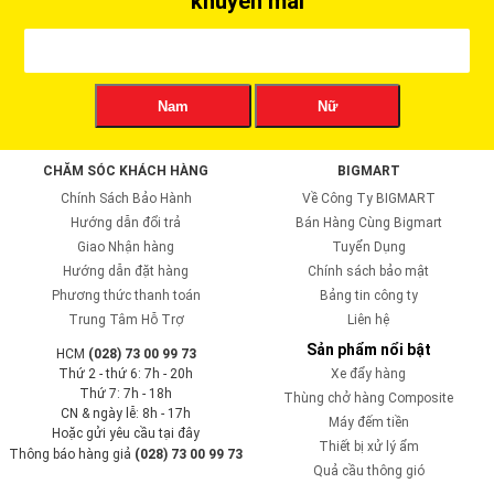
khuyến mãi
Nam
Nữ
CHĂM SÓC KHÁCH HÀNG
BIGMART
Chính Sách Bảo Hành
Về Công Ty BIGMART
Hướng dẫn đổi trả
Bán Hàng Cùng Bigmart
Giao Nhận hàng
Tuyển Dụng
Hướng dẫn đặt hàng
Chính sách bảo mật
Phương thức thanh toán
Bảng tin công ty
Trung Tâm Hỗ Trợ
Liên hệ
Sản phẩm nổi bật
HCM
(028) 73 00 99 73
Thứ 2 - thứ 6: 7h - 20h
Xe đẩy hàng
Thứ 7: 7h - 18h
Thùng chở hàng Composite
CN & ngày lễ: 8h - 17h
Máy đếm tiền
Hoặc gửi yêu cầu tại đây
Thiết bị xử lý ẩm
Thông báo hàng giả
(028) 73 00 99 73
Quả cầu thông gió