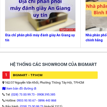
Địa chỉ phân phối máy đánh giày An Giang uy
Nhà phân phố
tín
chính hãng
HỆ THỐNG CÁC SHOWROOM CỦA BIGMART
1
BIGMART - TP.HCM
162/37 Nguyễn Văn Khối, Phường Thông Tây Hội, TP.HCM
Xem bản đồ đường đi
Tel:
(028) 73.00.99.73
-
0908.395.385
Hotline:
0933.93.93.67
-
0896 443 868
Bảo hành:
(028) 73 00 99 73
(máy lẻ 1311)