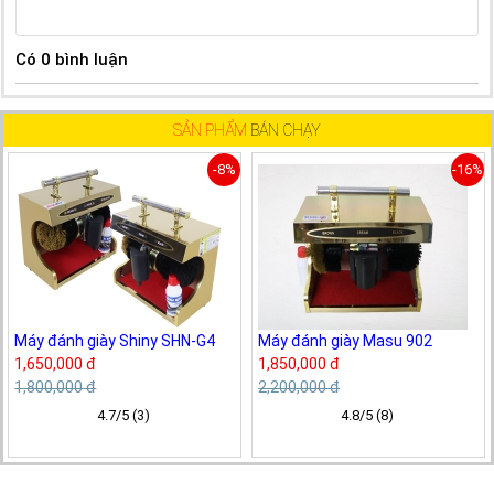
Có
0
bình luận
SẢN PHẨM
BÁN CHẠY
-8%
-16%
Máy đánh giày Shiny SHN-G4
Máy đánh giày Masu 902
1,650,000 đ
1,850,000 đ
1,800,000 đ
2,200,000 đ
4.7/5 (3)
4.8/5 (8)