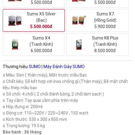
5.500.000đ
5.500.000đ
Sumo X5 Silver
Sumo X7
(Bạc)
(Hồng Gold)
5.500.000đ
5.900.000đ
Sumo X4
Sumo K8 Plus
(Tranh Kính)
(Tranh Kính)
6.500.000đ
8.500.000đ
Thương hiệu
SUMO
|
Máy Đánh Giày SUMO
o Màu: Đen ( thân máy), Mặt trước mầu Bạc
o Chất liệu: Gỗ kết hợp với inox chống gỉ (Thân máy), Bề mặt chất
liệu thép mầu bạc
o Số chổi: 4 chổi ( 2 chổi đánh bóng, 2 chổi làm sạch )
o Tay cầm: Tay quai cầm phía trên máy
o Hộp đựng xi: 200ml.
o Động cơ: 110~220V / 220~240V , 150 watt
o Kích thước: 530 x 300 x 850 mm
o Trọng lượng: 19.5 kg
Bảo hành : 36 tháng