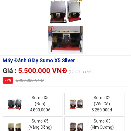
Máy Đánh Giày Sumo X5 Silver
Giá :
5.500.000 VNĐ
(Giá Chưa VAT )
5.900.000 VNĐ
-7%
Sumo X5
Sumo X2
(Đen)
(Vân Gỗ)
4.800.000đ
5.250.000đ
Sumo X5
Sumo X3
(Vàng Đồng)
(Kim Cương)