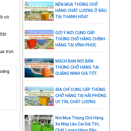
NÊN MUA THÙNG CHỞ
HÀNG CHẤT LƯỢNG Ở ĐÂU
TẠI THANH HÓA?
ôi có
GỢI Ý NƠI CUNG CẤP
 đặt
THÙNG CHỞ HÀNG CHÍNH
HÃNG TẠI VĨNH PHÚC
ua trực
MÁCH BẠN NƠI BÁN
THÙNG CHỞ HÀNG TẠI
Hoàng
QUẢNG NINH GIÁ TỐT
ĐỊA CHỈ CUNG CẤP THÙNG
CHỞ HÀNG TẠI HẢI PHÒNG
UY TÍN, CHẤT LƯỢNG
Nơi Mua Thùng Chở Hàng
Xe Máy Lào Cai Giá Tốt,
Chất Lượng Hàng Đầu