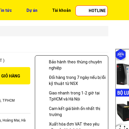
in tức
Dự án
Tài khoản
HOTLINE
T )
Bảo hành theo thùng chuyên
nghiệp
 GIỎ HÀNG
Đổi hàng trong 7 ngày nếu bị lỗi
kỹ thuật từ NSX
Giao nhanh trong 1-2 giờ tại
TpHCM và Hà Nội
i, TP.HCM
Cam kết giá bình ổn nhất thị
trường
ụ, Hoàng Mai, Hà
Xuất hóa đơn VAT theo yêu