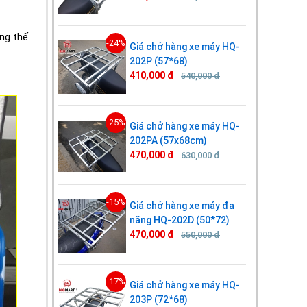
ng thể
-24%
Giá chở hàng xe máy HQ-
202P (57*68)
410,000 đ
540,000 đ
-25%
Giá chở hàng xe máy HQ-
202PA (57x68cm)
470,000 đ
630,000 đ
-15%
Giá chở hàng xe máy đa
năng HQ-202D (50*72)
470,000 đ
550,000 đ
-17%
Giá chở hàng xe máy HQ-
203P (72*68)