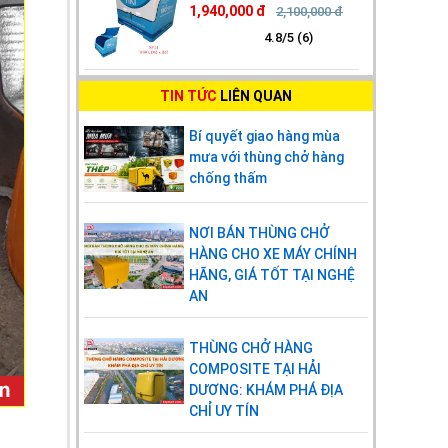
1,940,000 đ
2,100,000 đ
4.8/5 (6)
TIN TỨC
LIÊN QUAN
Bí quyết giao hàng mùa
mưa với thùng chở hàng
chống thấm
NƠI BÁN THÙNG CHỞ
HÀNG CHO XE MÁY CHÍNH
HÃNG, GIÁ TỐT TẠI NGHỆ
AN
THÙNG CHỞ HÀNG
COMPOSITE TẠI HẢI
DƯƠNG: KHÁM PHÁ ĐỊA
CHỈ UY TÍN