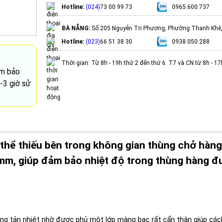
Hotline:
(024)
73 00 99 73
0965.600.737
ĐÀ NẴNG:
Số 205 Nguyễn Tri Phương, Phường Thanh Khê
Hotline:
(023)
66 51 38 30
0938.050.288
Thời gian: Từ 8h - 19h thứ 2 đến thứ 6. T7 và CN từ 8h - 1
ảm bảo
-3 giờ sử
 thể thiếu bên trong không gian thùng chở hàng
3mm, giúp đảm bảo nhiệt độ trong thùng hàng 
dụng tản nhiệt nhờ được phủ một lớp màng bạc rất cẩn thận giúp các