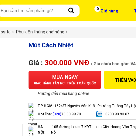
0
Giỏ hàng
T
osite
Phụ kiện thùng chở hàng
Mút Cách Nhiệt
Giá :
300.000 VNĐ
( Giá chưa bao gồm VA
MUA NGAY
THÊM VÀO
GIAO HÀNG TẬN NƠI TRÊN TOÀN QUỐC
Hướng dẫn mua hàng online
TP HCM:
162/37 Nguyễn Văn Khối, Phường Thông Tây Hộ
Hotline:
(028)
73 00 99 73
0933.93.93.67
HÀ
105 đường Louis 7 KĐT Louis City, Hoàng Văn Th
NỘI:
Nội