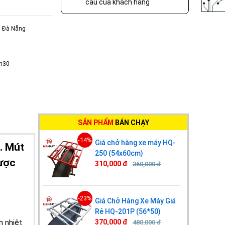
cầu của khách hàng
, Đà Nẵng
7h30
SẢN PHẨM
BÁN CHẠY
-14%
Giá chở hàng xe máy HQ-
. Mút
250 (54x60cm)
được
310,000 đ
360,000 đ
-23%
Giá Chở Hàng Xe Máy Giá
Rẻ HQ-201P (56*50)
h nhiệt
370,000 đ
480,000 đ