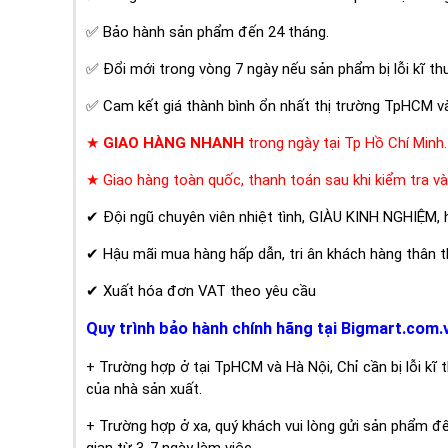
✅ Bảo hành sản phẩm đến 24 tháng.
✅ Đổi mới trong vòng 7 ngày nếu sản phẩm bị lỗi kĩ thu
✅ Cam kết giá thành bình ổn nhất thị trường TpHCM và
★
GIAO HÀNG NHANH
trong ngày tại Tp Hồ Chí Minh.
★ Giao hàng toàn quốc, thanh toán sau khi kiểm tra v
✔ Đội ngũ chuyên viên nhiệt tình, GIÀU KINH NGHIỆM, 
✔ Hậu mãi mua hàng hấp dẫn, tri ân khách hàng thân th
✔ Xuất hóa đơn VAT theo yêu cầu
Quy trình bảo hành chính hãng tại Bigmart.com.
+ Trường hợp ở tại TpHCM và Hà Nội, Chỉ cần bị lỗi kĩ
của nhà sản xuất.
+ Trường hợp ở xa, quý khách vui lòng gửi sản phẩm đ
gian từ 3-7 ngày làm việc.