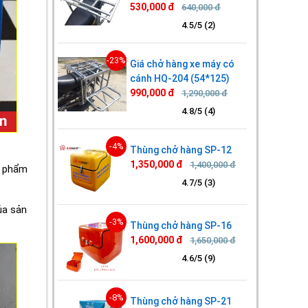
530,000 đ
640,000 đ
4.5/5 (2)
-23%
Giá chở hàng xe máy có
cánh HQ-204 (54*125)
990,000 đ
1,290,000 đ
4.8/5 (4)
-4%
Thùng chở hàng SP-12
1,350,000 đ
1,400,000 đ
c phẩm
4.7/5 (3)
ủa sản
-3%
Thùng chở hàng SP-16
1,600,000 đ
1,650,000 đ
4.6/5 (9)
-8%
Thùng chở hàng SP-21