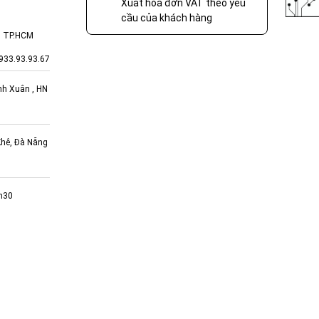
Xuất hóa đơn VAT theo yêu
cầu của khách hàng
, TP.HCM
933.93.93.67
nh Xuân , HN
hê, Đà Nẵng
7h30