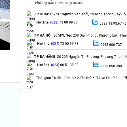
Hướng dẫn mua hàng online
TP HCM:
162/37 Nguyễn Văn Khối, Phường Thông Tây Hội
Hotline:
(028)
73 00 99 73
0939.93.93.67 - 0
TP HÀ NỘI:
Số 5K3, Ngõ 208 Giải Phóng , Phương Liệt, Tha
Hotline:
(024)
73 00 99 73
0965.600.737
TP ĐÀ NẴNG:
Số 205 Nguyễn Tri Phương, Phường Thanh K
Hotline:
(023)
66 51 38 30
0938.050.288
Thời gian:Từ 8h - 19h thứ 2 đến thứ 6. T7 và CN từ 8h - 1