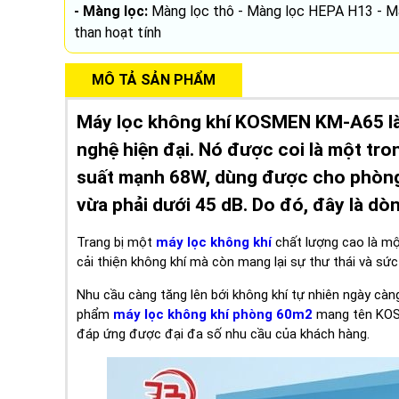
- Màng lọc:
Màng lọc thô - Màng lọc HEPA H13 - M
than hoạt tính
MÔ TẢ SẢN PHẨM
Máy lọc không khí KOSMEN KM-A65 là
nghệ hiện đại. Nó được coi là một tro
suất mạnh 68W, dùng được cho phòng
vừa phải dưới 45 dB. Do đó, đây là dò
Trang bị một
máy lọc không khí
chất lượng cao là mộ
cải thiện không khí mà còn mang lại sự thư thái và s
Nhu cầu càng tăng lên bới không khí tự nhiên ngày cà
phẩm
máy lọc không khí phòng 60m2
mang tên KOSM
đáp ứng được đại đa số nhu cầu của khách hàng.