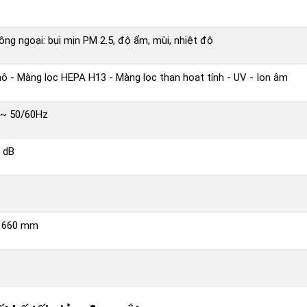
ng ngoại: bụi mịn PM 2.5, độ ẩm, mùi, nhiệt độ
ô - Màng lọc HEPA H13 - Màng lọc than hoạt tính - UV - Ion âm
 ~ 50/60Hz
5 dB
* 660 mm