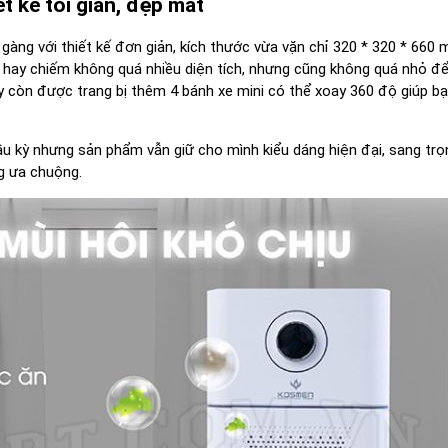
ết kế tối giản, đẹp mắt
gàng với thiết kế đơn giản, kích thước vừa vặn chỉ 320 * 320 * 660 
 hay chiếm không quá nhiều diện tích, nhưng cũng không quá nhỏ đ
 còn được trang bị thêm 4 bánh xe mini có thể xoay 360 độ giúp bạ
 cầu kỳ nhưng sản phẩm vẫn giữ cho mình kiểu dáng hiện đại, sang trọ
g ưa chuộng.