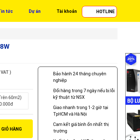
in tức
Dự án
Tài khoản
HOTLINE
68W
 VAT )
Bảo hành 24 tháng chuyên
nghiệp
Đổi hàng trong 7 ngày nếu bị lỗi
kỹ thuật từ NSX
Trên 60m2)
0.000đ
Giao nhanh trong 1-2 giờ tại
TpHCM và Hà Nội
Cam kết giá bình ổn nhất thị
 GIỎ HÀNG
trường