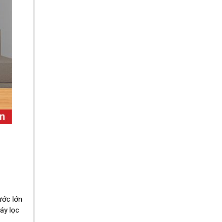
ước lớn
áy lọc