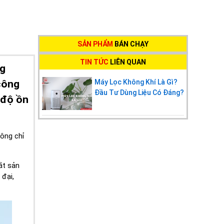
SẢN PHẨM
BÁN CHẠY
TIN TỨC
LIÊN QUAN
ng
công
Máy Lọc Không Khí Là Gì?
Đầu Tư Dùng Liệu Có Đáng?
 độ ồn
hông chỉ
ắt sản
đại,