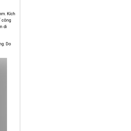
mm. Kích
ể công
n di
ng. Do