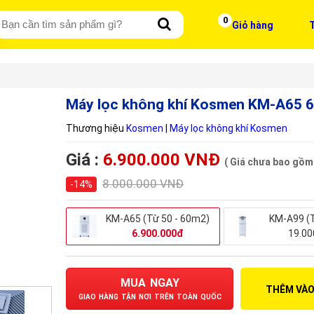
0
Giỏ hàng
T
Máy lọc không khí Kosmen KM-A65 
Thương hiệu
Kosmen
|
Máy lọc không khí Kosmen
Giá :
6.900.000 VNĐ
( Giá chưa bao gồm
8.000.000 VNĐ
-14%
KM-A65 (Từ 50 - 60m2)
KM-A99 (
6.900.000đ
19.00
MUA NGAY
THÊM VÀO
GIAO HÀNG TẬN NƠI TRÊN TOÀN QUỐC