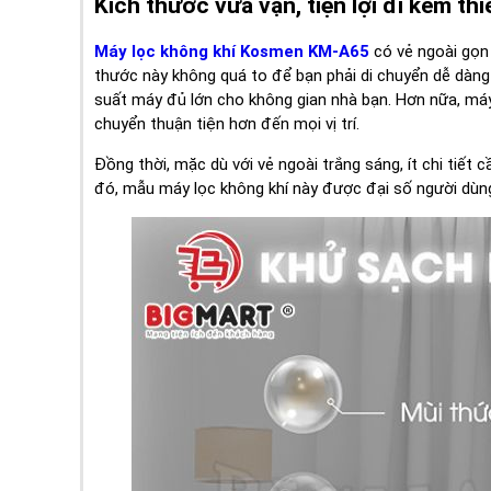
Kích thước vừa vặn, tiện lợi đi kèm thi
Máy lọc không khí Kosmen KM-A65
có vẻ ngoài gọn 
thước này không quá to để bạn phải di chuyển dễ dàng
suất máy đủ lớn cho không gian nhà bạn. Hơn nữa, máy
chuyển thuận tiện hơn đến mọi vị trí.
Đồng thời, mặc dù với vẻ ngoài trắng sáng, ít chi tiết
đó, mẫu máy lọc không khí này được đại số người dùn