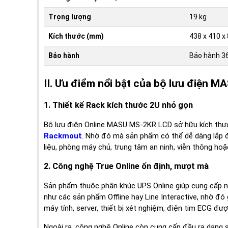
Trọng lượng
19 kg
Kích thước (mm)
438 x 410 x
Bảo hành
Bảo hành 3
II. Ưu điểm nổi bật của bộ lưu điện 
1. Thiết kế Rack kích thước 2U nhỏ gọn
Bộ lưu điện Online MASU MS-2KR LCD sở hữu kích thư
Rackmout
. Nhờ đó mà sản phẩm có thể dễ dàng lắp đ
liệu, phòng máy chủ, trung tâm an ninh, viễn thông hoặ
2. Công nghệ True Online ổn định, mượt mà
Sản phẩm thuộc phân khúc UPS Online giúp cung cấp ng
như các sản phẩm Offline hay Line Interactive, nhờ đó
máy tính, server, thiết bị xét nghiệm, điện tim ECG đượ
Ngoài ra, công nghệ Online còn cung cấp đầu ra dạng só