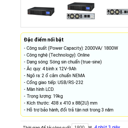
Đặc điểm nổi bật
- Công suất (Power Capacity): 2000VA/ 1800W
- Công nghệ (Technology): Online
- Dạng sóng: Sóng sin chuẩn (true-sine)
- Ắc quy: 4 bình x 12V-9Ah
- Ngõ ra: 2 ổ cắm chuẩn NEMA
- Cổng giao tiếp: USB/RS-232
- Màn hình LCD.
- Trọng lượng: 19kg
- Kích thước: 438 x 410 x 88(2U) mm
- Hỗ trợ bảo hành, đổi trả tận nơi trong 3 năm
4 phút 3 giây
Thời gian để tải công suất
W