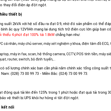
 ro thay đổi điện áp đột ngột.
iều thiết bị
g suất 2kVA với hệ số đầu ra đạt 0.9, nhờ đó sản phẩm có thể đá
 bình ắc quy 12V9Ah mang lại dung tích trữ điện cực lớn giúp bạn có
ối thiểu 4 phút đạt 100% tải 1.8kW
chẳng hạn như:
 PC cá nhân, máy chủ server, máy xét nghiệm y khoa, điện tâm đồ ECG, t
laptop, máy in fax, scan, hệ thống camera, CCTV, POS tính tiền, máy siê
ạt, router, switch, bộ định tuyến,...
ể có số lượng chính xác bạn cần phải nắm chính xác tổng công suất t
Nam: (028) 73 00 99 73 - Miền Bắc: (024) 73 00 99 73.
động quá tải lên đến 125% trong 1 phút hoặc đạt quá tải trong 30
ảo vệ thiết bị UPS khỏi hư hỏng vì tắt đột ngột.
 kết nối