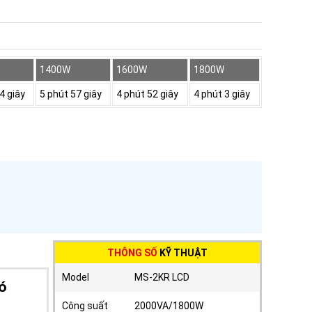
1400W
1600W
1800W
4 giây
5 phút 57 giây
4 phút 52 giây
4 phút 3 giây
THÔNG SỐ
KỸ THUẬT
Model
MS-2KR LCD
ó
Công suất
2000VA/1800W