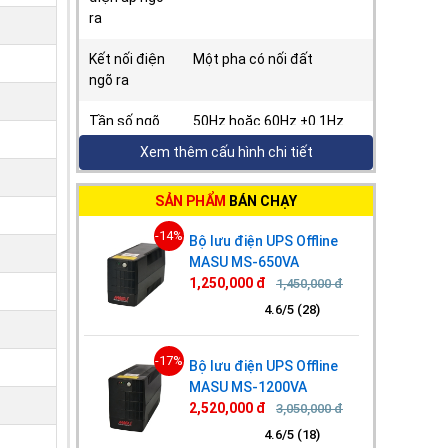
ra
Kết nối điện
Một pha có nối đất
ngõ ra
Tần số ngõ
50Hz hoặc 60Hz ±0.1Hz
ra
Xem thêm cấu hình chi tiết
THD ngõ ra
≤ 3% (Tải tuyến tính)
SẢN PHẨM
BÁN CHẠY
≤ 6% (Tải phi tuyến tính)
-14%
Bộ lưu điện UPS Offline
Thời gian
0 ms
MASU MS-650VA
chuyển
1,250,000 đ
1,450,000 đ
mạch
4.6/5 (28)
Dạng sóng
Sóng sin chuẩn
-17%
Bộ lưu điện UPS Offline
Khả năng
1 phút 105 – 125% tải
MASU MS-1200VA
quá tải
30 giây 125 – 150% tải
2,520,000 đ
3,050,000 đ
0.5 giây > 150% tải
4.6/5 (18)