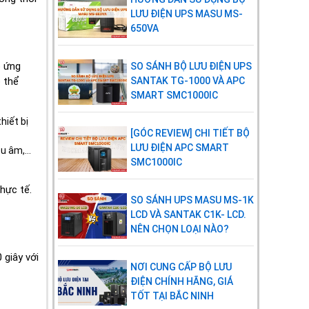
LƯU ĐIỆN UPS MASU MS-
Màn hình
Công suất tải, dung lượng
650VA
LCD
ắc quy, chế độ điện lưới,
chế độ ắc quy, chế độ
bypass, chỉ báo lỗi
p ứng
SO SÁNH BỘ LƯU ĐIỆN UPS
 thể
SANTAK TG-1000 VÀ APC
CẢNH BÁO CHUÔNG
SMART SMC1000IC
Chế độ ắc
4 giây 1 beep
hiết bị
[GÓC REVIEW] CHI TIẾT BỘ
quy
LƯU ĐIỆN APC SMART
u âm,...
SMC1000IC
Ắc quy yếu
1 giây 1 beep
hực tế.
Quá tải
1 giây 2 beep
SO SÁNH UPS MASU MS-1K
LCD VÀ SANTAK C1K- LCD.
UPS lỗi
Beep liên tục
NÊN CHỌN LOẠI NÀO?
GIAO TIẾP
 giây với
NƠI CUNG CẤP BỘ LƯU
Cổng giao
USB/RS-232
ĐIỆN CHÍNH HÃNG, GIÁ
tiếp
TỐT TẠI BẮC NINH