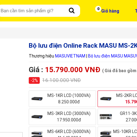
0
Giỏ hàng
T
Bộ lưu điện Online Rack MASU MS-
Thương hiệu
MASUVIETNAM
|
Bộ lưu điện MASU MAS
Giá :
15.790.000 VNĐ
( Giá đã bao gồm
16.100.000 VNĐ
-2%
MS-1KR LCD (1000VA)
MS-2KR LC
8.250.000đ
15.79
MS-3KR LCD (3000VA)
GR11-3K
17.950.000đ
27.00
MS-6KR LCD (6000VA)
MS-10KR LC