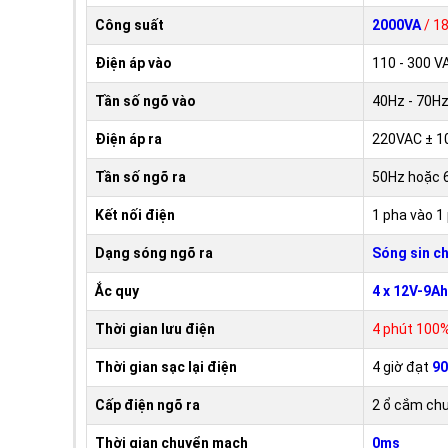
Công suất
2000VA
/ 1
Điện áp vào
110 - 300 V
Tần số ngõ vào
40Hz - 70H
Điện áp ra
220VAC ± 1
Tần số ngõ ra
50Hz hoặc 
Kết nối điện
1 pha vào 1 
Dạng sóng ngõ ra
Sóng sin c
Ắc quy
4 x 12V-9Ah
Thời gian lưu điện
4 phút 100
Thời gian sạc lại điện
4 giờ đạt
90
Cấp điện ngõ ra
2 ổ cắm ch
Thời gian chuyển mạch
0ms