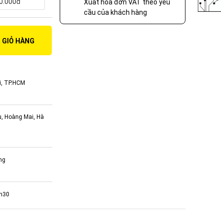
0.000đ
Xuất hóa đơn VAT theo yêu
cầu của khách hàng
 GIỎ HÀNG
i, TP.HCM
ụ, Hoàng Mai, Hà
ng
7h30