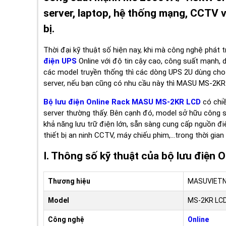
server, laptop, hệ thống mạng, CCTV vớ
bị.
Thời đại kỹ thuật số hiện nay, khi mà công nghệ phát 
điện UPS
Online với độ tin cậy cao, công suất mạnh, 
các model truyền thống thì các dòng UPS 2U dùng cho
server, nếu bạn cũng có nhu cầu này thì MASU MS-2KR 
Bộ lưu điện Online Rack MASU MS-2KR LCD
có chiề
server thường thấy. Bên cạnh đó, model sở hữu công s
khả năng lưu trữ điện lớn, sẵn sàng cung cấp nguồn điện
thiết bị an ninh CCTV, máy chiếu phim,...trong thời gi
I. Thông số kỹ thuật của bộ lưu điệ
Thương hiệu
MASUVIET
Model
MS-2KR LC
Công nghệ
Online