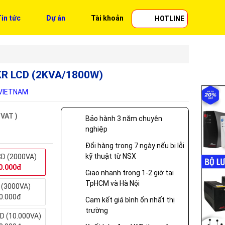
in tức
Dự án
Tài khoản
HOTLINE
2KR LCD (2KVA/1800W)
UVIETNAM
 VAT )
Bảo hành 3 năm chuyên
nghiệp
Đổi hàng trong 7 ngày nếu bị lỗi
kỹ thuật từ NSX
D (2000VA)
0.000đ
Giao nhanh trong 1-2 giờ tại
TpHCM và Hà Nội
 (3000VA)
0.000đ
Cam kết giá bình ổn nhất thị
trường
D (10.000VA)