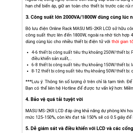
hạn chế biến áp, giữ an toàn cho thiết bị trước các rủi
3. Công suất lớn 2000VA/1800W dùng cùng lúc nh
Bộ lưu điện Online Rack MASU MS-2KR LCD sở hữu côn
công suất thực lên đến 1800W, ngoài ra nhờ tích hợp 4
dùng cùng lúc cho nhiều thiết bị điện tử với
thời gian t
4-6 thiết bị công suất tiêu thụ khoảng 250W/thiết bị:
điều khiển sản xuất,...
6-8 thiết bị công suất tiêu thụ khoảng 150W/thiết bị: 
8-12 thiết bị công suất tiêu thụ khoảng 50W/thiết bị: qu
***Lưu ý: Thông tin số lượng ở trên chỉ là tạm tính. Đ
Bạn có thể liên hệ Hotline để được tư vấn kỹ hơn: Miền 
4. Bảo vệ quá tải tuyệt vời
MASU MS-2KR LCD đáp ứng khả năng dự phòng khi hoạt 
mức 125-150%, còn khi đạt tải 150% sẽ có 0.5 giây để b
5. Dễ giám sát và điều khiển với LCD và các cổng