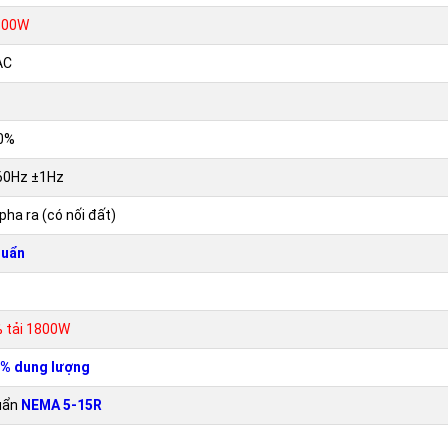
800W
AC
z
0%
60Hz ±1Hz
pha ra (có nối đất)
huẩn
% tải 1800W
% dung lượng
uẩn
NEMA 5-15R