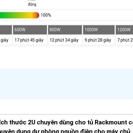
100%
600W
800W
1000W
1200W
 giây
17 phút 45 giây
12 phút 34 giây
9 phút 28 giây
7 phút 2
ch thước 2U chuyên dùng cho tủ Rackmount c
uyên dụng dự phòng nguồn điện cho máy chủ,