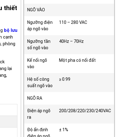
u thiết
NGÕ VÀO
Ngưỡng điện
110 – 280 VAC
áp ngõ vào
ng
bộ lưu
ên cạnh
Ngưỡng tần
40Hz – 70Hz
u, phòng
số ngõ vào
Kế nối ngõ
Một pha có nối đất
ack
vào
ng lại
̣ng,
Hệ số công
≥ 0.99
suất ngõ vào
NGÕ RA
Điện áp ngõ
200/208/220/230/240VAC
ra
Độ ẩn định
± 1%
điện áp ngõ