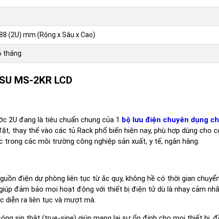
 88 (2U) mm (Rộng x Sâu x Cao)
6 tháng
MASU MS-2KR LCD
ớc 2U đang là tiêu chuẩn chung của 1
bộ lưu điện chuyên dụng ch
ặt, thay thế vào các tủ Rack phổ biến hiện nay, phù hợp dùng cho c
c trong các môi trường công nghiệp sản xuất, y tế, ngân hàng.
uồn điện dự phòng liên tục từ ắc quy, không hề có thời gian chuy
 giúp đảm bảo mọi hoạt động với thiết bị điện tử dù là nhạy cảm nh
c diễn ra liên tục và mượt mà.
ng sin thật (true-sine) giúp mang lại sự ổn định cho mọi thiết bị, đ