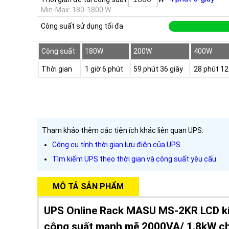
Min-Max: 180-1800 W
Công suất sử dụng tối đa
Công suất
180W
200W
400W
Thời gian
1 giờ 6 phút
59 phút 36 giây
28 phút 12
Tham khảo thêm các tiện ích khác liên quan UPS:
Công cụ tính thời gian lưu điện của UPS
Tìm kiếm UPS theo thời gian và công suất yêu cấu
MÔ TẢ SẢN PHẨM
UPS Online Rack MASU MS-2KR LCD kí
công suất mạnh mẽ 2000VA/ 1.8kW ch