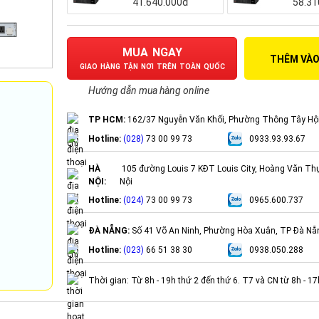
41.640.000đ
58.31
MUA NGAY
THÊM VÀO
GIAO HÀNG TẬN NƠI TRÊN TOÀN QUỐC
Hướng dẫn mua hàng online
TP HCM:
162/37 Nguyễn Văn Khối, Phường Thông Tây Hộ
Hotline:
(028)
73 00 99 73
0933.93.93.67
HÀ
105 đường Louis 7 KĐT Louis City, Hoàng Văn Th
NỘI:
Nội
Hotline:
(024)
73 00 99 73
0965.600.737
ĐÀ NẴNG:
Số 41 Võ An Ninh, Phường Hòa Xuân, TP Đà Nẵ
Hotline:
(023)
66 51 38 30
0938.050.288
Thời gian: Từ 8h - 19h thứ 2 đến thứ 6. T7 và CN từ 8h - 1