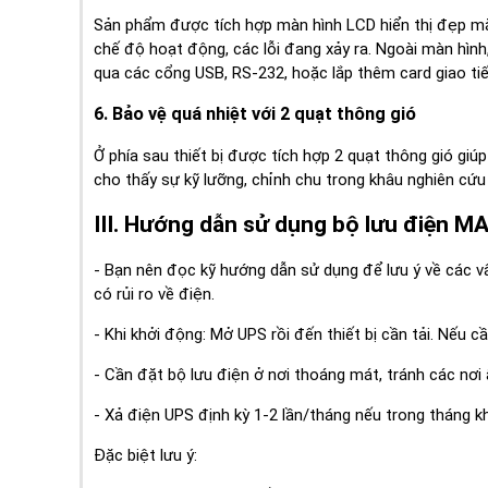
Sản phẩm được tích hợp màn hình LCD hiển thị đẹp mắt 
chế độ hoạt động, các lỗi đang xảy ra. Ngoài màn hình
qua các cổng USB, RS-232, hoặc lắp thêm card giao ti
6. Bảo vệ quá nhiệt với 2 quạt thông gió
Ở phía sau thiết bị được tích hợp 2 quạt thông gió giú
cho thấy sự kỹ lưỡng, chỉnh chu trong khâu nghiên cứu 
III. Hướng dẫn sử dụng bộ lưu điện 
- Bạn nên đọc kỹ hướng dẫn sử dụng để lưu ý về các 
có rủi ro về điện.
- Khi khởi động: Mở UPS rồi đến thiết bị cần tải. Nếu cầ
- Cần đặt bộ lưu điện ở nơi thoáng mát, tránh các nơi
- Xả điện UPS định kỳ 1-2 lần/tháng nếu trong tháng k
Đặc biệt lưu ý: