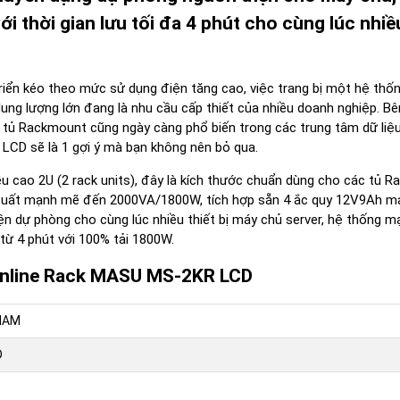
i thời gian lưu tối đa 4 phút cho cùng lúc nhiề
triển kéo theo mức sử dụng điện tăng cao, việc trang bị một hệ thố
dung lượng lớn đang là nhu cầu cấp thiết của nhiều doanh nghiệp. B
 tủ Rackmount cũng ngày càng phổ biến trong các trung tâm dữ liệ
LCD sẽ là 1 gợi ý mà bạn không nên bỏ qua.
u cao 2U (2 rack units), đây là kích thước chuẩn dùng cho các tủ R
uất mạnh mẽ đến 2000VA/1800W, tích hợp sẵn 4 ắc quy 12V9Ah ma
 dự phòng cho cùng lúc nhiều thiết bị máy chủ server, hệ thống ma
an từ 4 phút với 100% tải 1800W.
n Online Rack MASU MS-2KR LCD
NAM
D