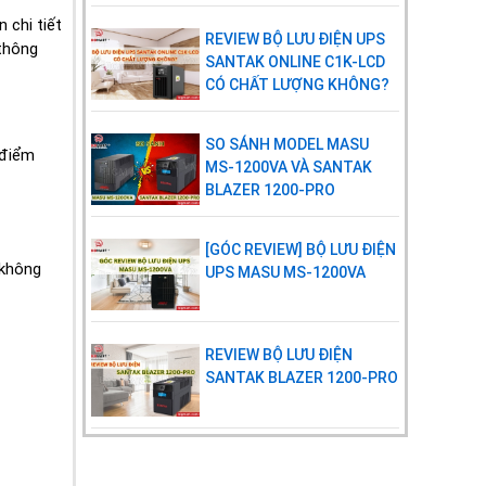
Khe cắm mở
NMC Card, Modbus Card,
 chi tiết
rộng
Relay Card
REVIEW BỘ LƯU ĐIỆN UPS
 thông
SANTAK ONLINE C1K-LCD
THÔNG SỐ VẬT LÝ
CÓ CHẤT LƯỢNG KHÔNG?
Kích thước
438 x 410 x 88(2U) mm
SO SÁNH MODEL MASU
sản phẩm
(Rộng x Sâu x Cao)
 điểm
MS-1200VA VÀ SANTAK
BLAZER 1200-PRO
Trọng lượng
19 Kg
sản phẩm
(Kg)
[GÓC REVIEW] BỘ LƯU ĐIỆN
 không
UPS MASU MS-1200VA
REVIEW BỘ LƯU ĐIỆN
SANTAK BLAZER 1200-PRO