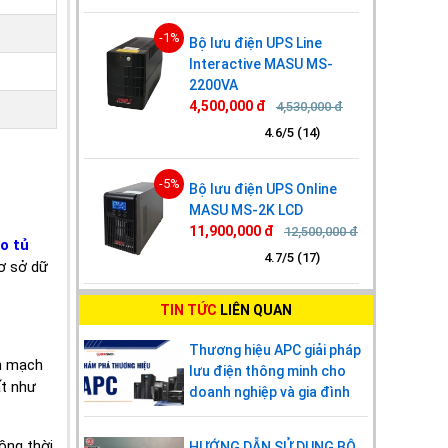
Hiệu suất
90%
điện lưới
-1%
Bộ lưu điện UPS Line
Interactive MASU MS-
Hiệu suất ắc
87%
2200VA
quy
4,500,000 đ
4,530,000 đ
ẮC QUY
4.6/5 (14)
Dung lượng
12V/9AH
-5%
Bộ lưu điện UPS Online
ắc quy
MASU MS-2K LCD
Số lượng ắc
11,900,000 đ
4
12,500,000 đ
o tủ
quy
4.7/5 (17)
ơ sở dữ
Thời gian
4 giờ đạt 90% dung lượng
TIN TỨC
LIÊN QUAN
sạc
Thương hiệu APC giải pháp
Dòng sạc
1A
ển mạch
lưu điện thông minh cho
ất như
doanh nghiệp và gia đình
Điện áp sạc
54.7 VDC ± 1%
MÀN HÌNH HIỂN THỊ
ồng thời
HƯỚNG DẪN SỬ DỤNG BỘ