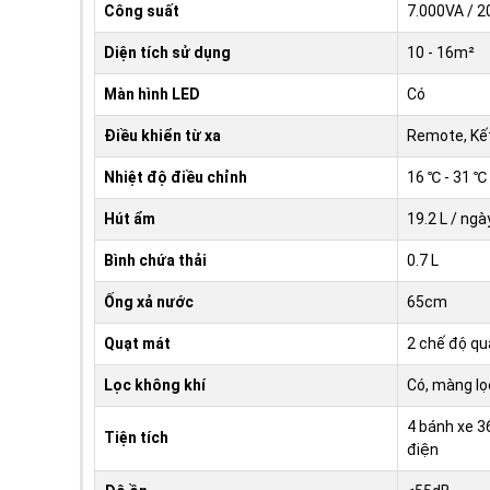
Công suất
7.000VA / 
Diện tích sử dụng
10 - 16m²
Màn hình LED
Có
Điều khiển từ xa
Remote, Kết
Nhiệt độ điều chỉnh
16 ℃ - 31 ℃
Hút ẩm
19.2 L / ngà
Bình chứa thải
0.7 L
Ống xả nước
65cm
Quạt mát
2 chế độ qu
Lọc không khí
Có, màng lọ
4 bánh xe 36
Tiện tích
điện