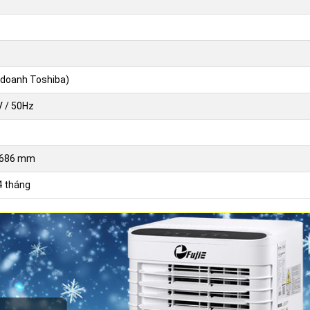
 doanh Toshiba)
 / 50Hz
x 686 mm
4 tháng