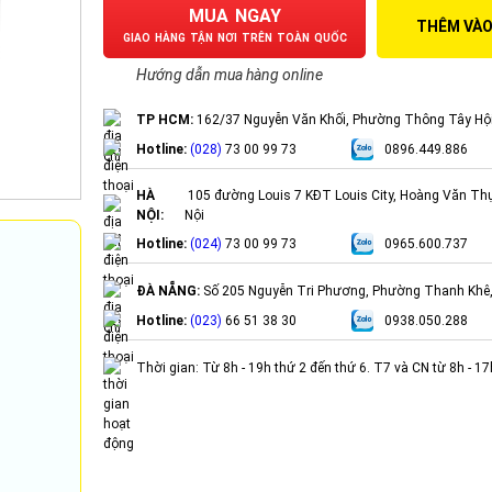
MUA NGAY
THÊM VÀO
GIAO HÀNG TẬN NƠI TRÊN TOÀN QUỐC
Hướng dẫn mua hàng online
TP HCM:
162/37 Nguyễn Văn Khối, Phường Thông Tây Hộ
Hotline:
(028)
73 00 99 73
0896.449.886
HÀ
105 đường Louis 7 KĐT Louis City, Hoàng Văn Th
NỘI:
Nội
Hotline:
(024)
73 00 99 73
0965.600.737
ĐÀ NẴNG:
Số 205 Nguyễn Tri Phương, Phường Thanh Khê
Hotline:
(023)
66 51 38 30
0938.050.288
Thời gian: Từ 8h - 19h thứ 2 đến thứ 6. T7 và CN từ 8h - 1