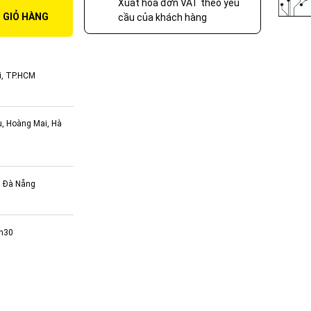
Xuất hóa đơn VAT theo yêu
 GIỎ HÀNG
cầu của khách hàng
i, TP.HCM
ụ, Hoàng Mai, Hà
, Đà Nẵng
7h30