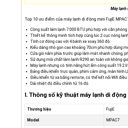
Máy lạnh
Top 10 ưu điểm của máy lạnh di động mini FujiE MPAC7
Công suất làm lạnh 7.000 BTU phù hợp với căn phòng 
Thiết kế thông minh tích hợp cùng lúc 2 cục nóng lạnh
Tính cơ động cao với 4 bánh xe xoay 360 độ.
Kiểu dáng nhỏ gọn cao khoảng 70cm phù hợp dùng mọi
Cửa gió nằm phía trước giúp làm mát nhanh chóng, p
Sử dụng môi chất làm lạnh R290 an toàn với không gia
Máy lạnh nhưng có tính năng hút ẩm công suất 19.2 lí
Bảng điều khiển trực quản, phím cảm ứng, màn hình LE
Điều khiển từ xa bằng remote, có thể kết nối Wifi điều
Dải nhiệt độ điều chỉnh từ 16 độ.
I. Thông số kỹ thuật máy lạnh di độn
Thương hiệu
FujiE
Model
MPAC7