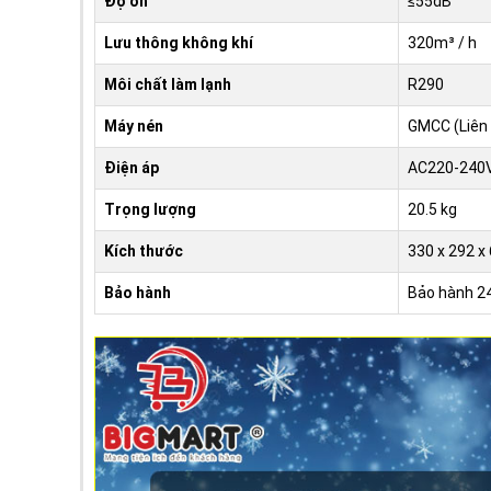
Độ ồn
≤55dB
Lưu thông không khí
320m³ / h
Môi chất làm lạnh
R290
Máy nén
GMCC (Liên
Điện áp
AC220-240V
Trọng lượng
20.5 kg
Kích thước
330 x 292 
Bảo hành
Bảo hành 2