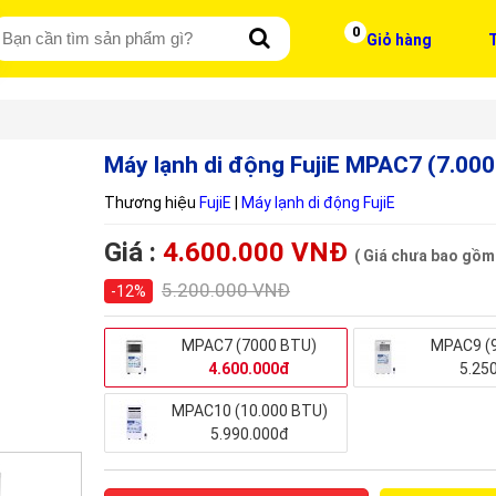
0
Giỏ hàng
T
Máy lạnh di động FujiE MPAC7 (7.00
Thương hiệu
FujiE
|
Máy lạnh di động FujiE
Giá :
4.600.000 VNĐ
( Giá chưa bao gồm
5.200.000 VNĐ
-12%
MPAC7 (7000 BTU)
MPAC9 (
4.600.000đ
5.25
MPAC10 (10.000 BTU)
5.990.000đ