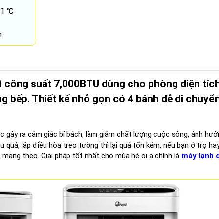
31 ℃
m
t công suất 7,000BTU dùng cho phòng diện tích
 bếp. Thiết kế nhỏ gọn có 4 bánh dễ di chuyển
ức gây ra cảm giác bí bách, làm giảm chất lượng cuộc sống, ảnh hư
ệu quả, lắp điều hòa treo tường thì lại quá tốn kém, nếu bạn ở trọ ha
dỡ mang theo. Giải pháp tốt nhất cho mùa hè oi ả chính là
máy lạnh 