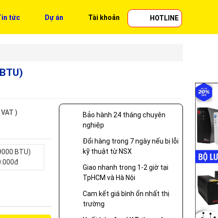
in tức
Dự án
Tài khoản
HOTLINE
0BTU)
 VAT )
Bảo hành 24 tháng chuyên
nghiệp
Đổi hàng trong 7 ngày nếu bị lỗi
kỹ thuật từ NSX
9000 BTU)
0.000đ
Giao nhanh trong 1-2 giờ tại
TpHCM và Hà Nội
Cam kết giá bình ổn nhất thị
trường