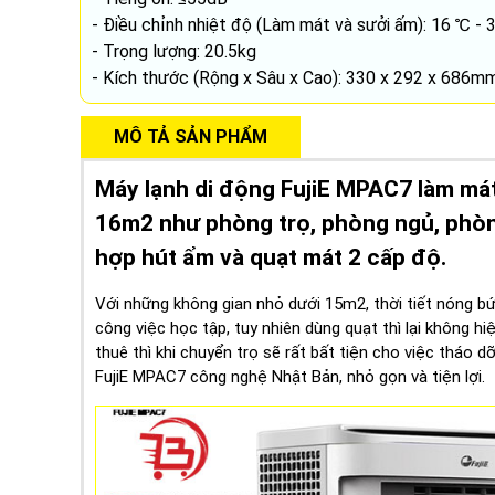
- Điều chỉnh nhiệt độ (Làm mát và sưởi ấm): 16 ℃ - 
- Trọng lượng: 20.5kg
- Kích thước (Rộng x Sâu x Cao): 330 x 292 x 686m
MÔ TẢ SẢN PHẨM
Máy lạnh di động FujiE MPAC7 làm má
16m2 như phòng trọ, phòng ngủ, phòng
hợp hút ẩm và quạt mát 2 cấp độ.
Với những không gian nhỏ dưới 15m2, thời tiết nóng b
công việc học tập, tuy nhiên dùng quạt thì lại không hi
thuê thì khi chuyển trọ sẽ rất bất tiện cho việc tháo 
FujiE MPAC7 công nghệ Nhật Bản, nhỏ gọn và tiện lợi.