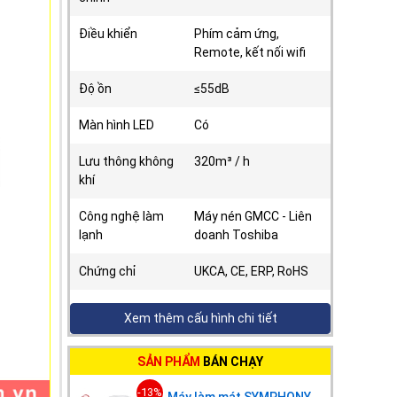
Điều khiển
Phím cảm ứng,
Remote, kết nối wifi
Độ ồn
≤55dB
Màn hình LED
Có
Lưu thông không
320m³ / h
khí
Công nghệ làm
Máy nén GMCC - Liên
lạnh
doanh Toshiba
Chứng chỉ
UKCA, CE, ERP, RoHS
Tính năng
Xem thêm cấu hình chi tiết
Hút ẩm
19.2 Lít/ ngày (bình
SẢN PHẨM
BÁN CHẠY
chứa: 0.7 L)
-13%
Máy làm mát SYMPHONY