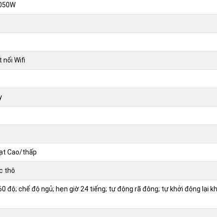
2050W
 nối Wifi
y
ạt Cao/thấp
c thô
0 độ; chế độ ngủ; hẹn giờ 24 tiếng; tự động rã đông; tự khởi động lại k