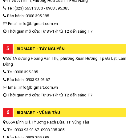
41 Võ An Ninh, Phường Hòa Xuân, TP Đà Nẵng
Tel: (023) 6651 3830 - 0908.395.385
Bảo hành: 0908.395.385
Email: info@bigmart.com.vn
Thời gian mở cửa: Từ 8h-17h từ T2 đến sáng T7
5
BIGMART - TÂY NGUYÊN
Số 1A đường Hoàng Văn Thụ, phường Xuân Hương, Tp.Đà Lạt, Lâm
Đồng
Tel: 0908.395.385
Bảo hành: 0933.93.93.67
Email: info@bigmart.com.vn
Thời gian mở cửa: Từ 8h-17h từ T2 đến sáng T7
6
BIGMART - VŨNG TÀU
865A Bình Giã, Phường Rạch Dừa, TP Vũng Tàu
Tel: 0933.93.93.67- 0908.395.385
Bảo hành: 0908.395.385