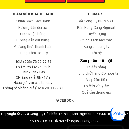
CHĂM SÓC KHÁCH HÀNG
BIGMART
Chính Sách Bảo Hành
Về Công Ty BIGMART
Hướng dẫn đổi trả
Bán Hàng Cùng Bigmart
Giao Nhận hàng
Tuyển Dụng
Hướng dẫn đặt hàng
Chính sách bảo mật
Phương thức thanh toán
Bảng tin công ty
Trung Tâm Hỗ Trợ
Liên hệ
Sản phẩm nổi bật
HCM
(028) 73 00 99 73
Thứ 2 - thứ 6: 7h - 20h
Xe đẩy hàng
Thứ 7: 7h - 18h
Thùng chở hàng Composite
CN & ngày lễ: 8h - 17h
Máy đếm tiền
Hoặc gửi yêu cầu tại đây
Thiết bị xử lý ẩm
Thông báo hàng giả
(028) 73 00 99 73
Quả cầu thông gió
FACEBOOK
Copyright © 2024 Công Ty Cổ Phần Thương Mại Bigmart. GPDKKD: 0110819747
do sở KH & ĐT Hà Nội cấp ngày 21/08/2024.