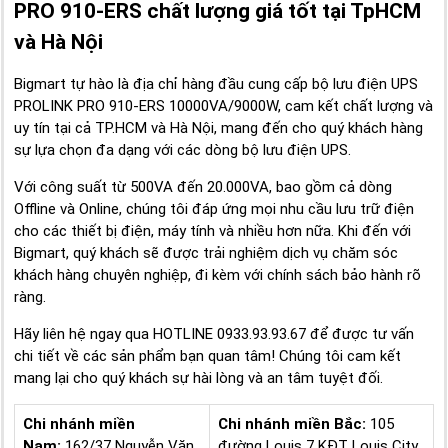
PRO 910-ERS chất lượng giá tốt tại TpHCM
và Hà Nội
Bigmart tự hào là địa chỉ hàng đầu cung cấp bộ lưu điện UPS
PROLINK PRO 910-ERS 10000VA/9000W, cam kết chất lượng và
uy tín tại cả TP.HCM và Hà Nội, mang đến cho quý khách hàng
sự lựa chọn đa dạng với các dòng bộ lưu điện UPS.
Với công suất từ 500VA đến 20.000VA, bao gồm cả dòng
Offline và Online, chúng tôi đáp ứng mọi nhu cầu lưu trữ điện
cho các thiết bị điện, máy tính và nhiều hơn nữa. Khi đến với
Bigmart, quý khách sẽ được trải nghiệm dịch vụ chăm sóc
khách hàng chuyên nghiệp, đi kèm với chính sách bảo hành rõ
ràng.
Hãy liên hệ ngay qua HOTLINE 0933.93.93.67 để được tư vấn
chi tiết về các sản phẩm bạn quan tâm! Chúng tôi cam kết
mang lại cho quý khách sự hài lòng và an tâm tuyệt đối.
Chi nhánh miền
Chi nhánh miền Bắc:
105
Nam:
162/37 Nguyễn Văn
đường Louis 7 KĐT Louis City,