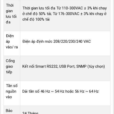
Thời
Thời gian lưu tối đa Từ 110-300VAC ± 3% khi chạy
gian
ở chế độ 50% tải; Từ 176-300VAC ± 3% khi chạy ở
lưu tối
chế độ 100% tải
đa
Điện
áp
Điện áp định mức 208/220/230/240 VAC
vào/ ra
Cổng
giao
Kết nối Smart RS232, USB Port, SNMP (tùy chọn)
tiếp
Tần số
nguồn
Dải tần số 46 Hz ~ 54 Hz hoặc 56 Hz ~ 64 Hz
vào
Bảo
24 Tháng