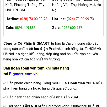
Khối, Phường Thông Tây
Hoàng Văn Thụ, Hoàng Mai, Hà
Hội, TP.HCM
Nội
Hotline:
(028) 73 00 99 73
Hotline:
(024) 73 00 99 73
Zalo:
0896.449.886
Zalo:
0965.600.737
Công ty Cổ Phần BIGMART
tự hào là địa chỉ cung cấp các
dòng sản phẩm
bộ lưu điện Prolink
chính hãng tại TpHCM và
Hà Nội, đa dạng kiểu dáng, đáp ứng mọi nhu cầu vận chuyển
hàng hóa với giá tốt nhất thị trường.
Bạn hoàn toàn yên tâm khi mua hàng
tại
Bigmart.com.vn
:
✅ Sản phẩm chính hãng. Hàng mới 100%
Hoàn tiền 200%
nếu
phát hiện hàng giả hoặc hàng đã qua sử dụng..
✅ Bảo hành theo chính sách của
nhà sản xuất
..
✅ Đổi hàng
TẬN NƠI
Miễn Phí trong vòng 7 ngày nếu bị lỗi kĩ