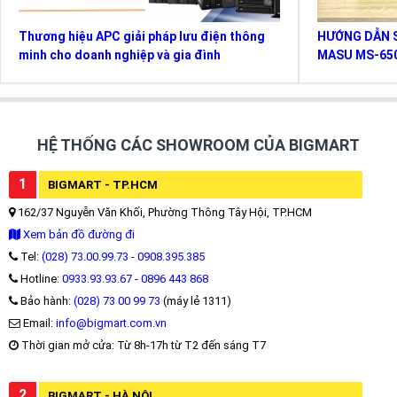
Thương hiệu APC giải pháp lưu điện thông
HƯỚNG DẪN S
minh cho doanh nghiệp và gia đình
MASU MS-65
HỆ THỐNG CÁC SHOWROOM CỦA BIGMART
1
BIGMART - TP.HCM
162/37 Nguyễn Văn Khối, Phường Thông Tây Hội, TP.HCM
Xem bản đồ đường đi
Tel:
(028) 73.00.99.73
-
0908.395.385
Hotline:
0933.93.93.67
-
0896 443 868
Bảo hành:
(028) 73 00 99 73
(máy lẻ 1311)
Email:
info@bigmart.com.vn
Thời gian mở cửa: Từ 8h-17h từ T2 đến sáng T7
2
BIGMART - HÀ NỘI