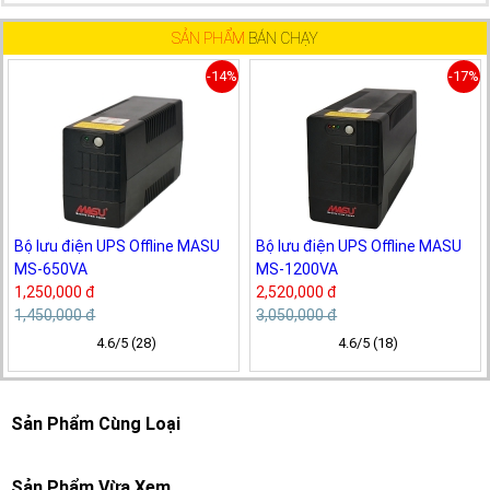
SẢN PHẨM
BÁN CHẠY
-14%
-17%
Bộ lưu điện UPS Offline MASU
Bộ lưu điện UPS Offline MASU
MS-650VA
MS-1200VA
1,250,000 đ
2,520,000 đ
1,450,000 đ
3,050,000 đ
4.6/5 (28)
4.6/5 (18)
Sản Phẩm Cùng Loại
Sản Phẩm Vừa Xem