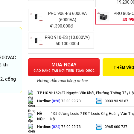
19.200.0
PRO 906-ES 6000VA
PRO 806-Q
(6000VA)
43.99
41.390.000đ
PRO 910-ES (10.000VA)
50.100.000đ
0-300VAC
MUA NGAY
 khi
THÊM VÀO
GIAO HÀNG TẬN NƠI TRÊN TOÀN QUỐC
2, cổng
Hướng dẫn mua hàng online
TP HCM:
162/37 Nguyễn Văn Khối, Phường Thông Tây Hộ
Hotline:
(028)
73 00 99 73
0933.93.93.67
HÀ
105 đường Louis 7 KĐT Louis City, Hoàng Văn Th
NỘI:
Nội
Hotline:
(024)
73 00 99 73
0965.600.737