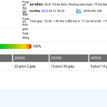
ĐÀ NẴNG:
Số 41 Võ An Ninh, Phường Hòa Xuân, TP Đà Nẵ
Hotline:
(023)
66 51 38 30
0938.050.288
Thời gian: Từ 8h - 19h thứ 2 đến thứ 6. T7 và CN từ 8h - 1
100%
2000W
3000W
4000W
22 phút 2 giây
13 phút 29 giây
9 phút 14 