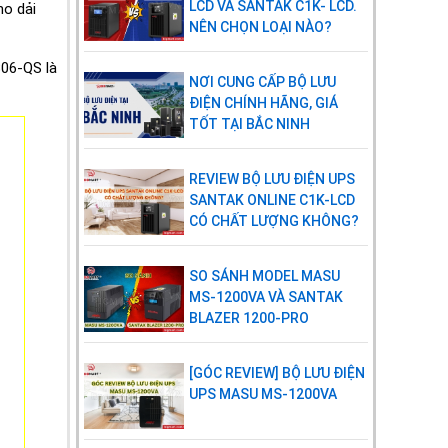
LCD VÀ SANTAK C1K- LCD.
o dải
(chế độ ắc
NÊN CHỌN LOẠI NÀO?
quy)
06-QS là
Quá tải (tại
100%~110%: 10 phút –
NƠI CUNG CẤP BỘ LƯU
chế độ AC)
110%~130%: 1 phút –
ĐIỆN CHÍNH HÃNG, GIÁ
>130%: 1 giây
TỐT TẠI BẮC NINH
Quá tải (tại
100%~110%: 30 giây –
REVIEW BỘ LƯU ĐIỆN UPS
chế độ ắc
110%~130%: 10 giây –
SANTAK ONLINE C1K-LCD
quy)
>130%: 1 giây
CÓ CHẤT LƯỢNG KHÔNG?
CẢNH BÁO & CHỈ SỐ
SO SÁNH MODEL MASU
Chế độ ắc
Phát âm thanh mỗi 4 giây
MS-1200VA VÀ SANTAK
quy
BLAZER 1200-PRO
Chế độ ắc
Phát âm thanh mỗi 2 giây
quy yếu
[GÓC REVIEW] BỘ LƯU ĐIỆN
UPS MASU MS-1200VA
Tình trạng
Phát âm thanh 02 lần trong
quá tải
1 giây