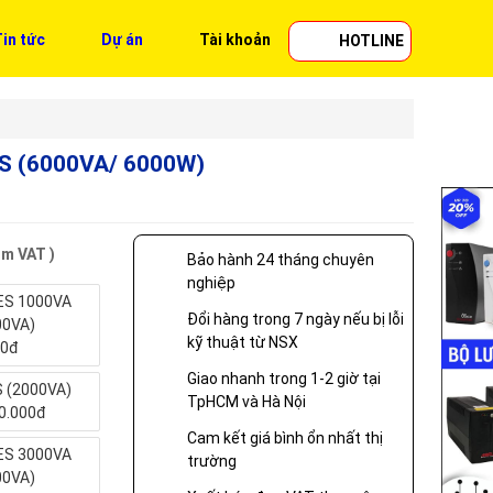
in tức
Dự án
Tài khoản
HOTLINE
QS (6000VA/ 6000W)
ồm VAT )
Bảo hành 24 tháng chuyên
nghiệp
ES 1000VA
Đổi hàng trong 7 ngày nếu bị lỗi
00VA)
kỹ thuật từ NSX
00đ
Giao nhanh trong 1-2 giờ tại
 (2000VA)
TpHCM và Hà Nội
0.000đ
Cam kết giá bình ổn nhất thị
ES 3000VA
trường
00VA)