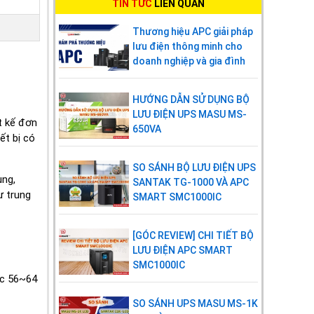
TIN TỨC
LIÊN QUAN
Méo hài
Dưới 1% tổng méo hài
(HD)
(THD) (tải tuyến tính)
Thương hiệu APC giải pháp
lưu điện thông minh cho
Dưới 4% tổng méo hài
doanh nghiệp và gia đình
(THD) (tải không tuyến
tính)
HƯỚNG DẪN SỬ DỤNG BỘ
Thời gian
0s
LƯU ĐIỆN UPS MASU MS-
t kế đơn
chuyển
650VA
mạch từ
ết bị có
chế độ AC
sang chế độ
SO SÁNH BỘ LƯU ĐIỆN UPS
ụng,
ắc quy
SANTAK TG-1000 VÀ APC
ư trung
SMART SMC1000IC
Thời gian
0s
chuyển
[GÓC REVIEW] CHI TIẾT BỘ
mạch từ
LƯU ĐIỆN APC SMART
Inverter
SMC1000IC
sang
ặc 56~64
Bypass
SO SÁNH UPS MASU MS-1K
Dạng sóng
Sóng sin chuẩn