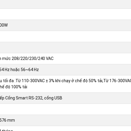
000W
nh mức 208/220/230/240 VAC
54 Hz hoặc 56~64 Hz
ưu tối đa :Từ 110-300VAC ± 3% khi chạy ở chế độ 50% tải,Từ 176-300VA
chế độ 100% tải
iếp Cổng Smart RS-232, cổng USB
x 576 mm