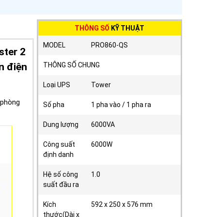
THÔNG SỐ
KỸ THUẬT
MODEL
PRO860-QS
ster 2
n điện
THÔNG SỐ CHUNG
Loại UPS
Tower
 phòng
Số pha
1 pha vào / 1 pha ra
Dung lượng
6000VA
Công suất
6000W
định danh
Hệ số công
1.0
suất đầu ra
Kích
592 x 250 x 576 mm
thước(Dài x