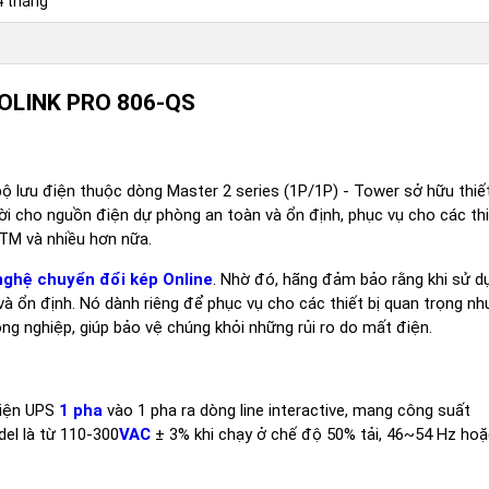
4 tháng
PROLINK PRO 806-QS
 lưu điện thuộc dòng Master 2 series (1P/1P) - Tower sở hữu thiế
 vời cho nguồn điện dự phòng an toàn và ổn định, phục vụ cho các thi
TM và nhiều hơn nữa.
nghệ chuyển đổi kép Online
. Nhờ đó, hãng đảm bảo rằng khi sử d
à ổn định. Nó dành riêng để phục vụ cho các thiết bị quan trọng nh
ông nghiệp, giúp bảo vệ chúng khỏi những rủi ro do mất điện.
điện UPS
1 pha
vào 1 pha ra dòng line interactive, mang công suất
el là từ 110-300
VAC
± 3% khi chạy ở chế độ 50% tải, 46~54 Hz ho