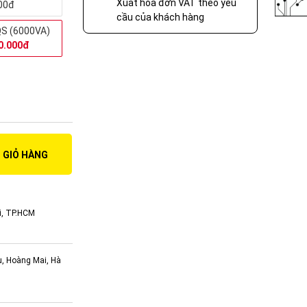
Xuất hóa đơn VAT theo yêu
00đ
cầu của khách hàng
S (6000VA)
0.000đ
 GIỎ HÀNG
i, TP.HCM
ụ, Hoàng Mai, Hà