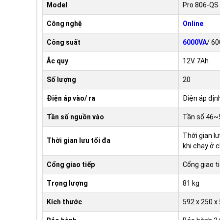
Model
Pro 806-QS
Công nghệ
Online
Công suất
6000VA
/ 6
Ắc quy
12V 7Ah
Số lượng
20
Điện áp vào/ ra
Điện áp đị
Tần số nguồn vào
Tần số 46~
Thời gian l
Thời gian lưu tối đa
khi chạy ở 
Cổng giao tiếp
Cổng giao t
Trọng lượng
81 kg
Kích thước
592 x 250 