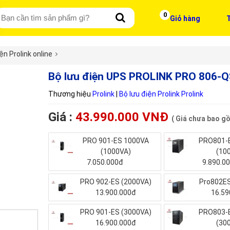
0
Giỏ hàng
T
ện Prolink online
Bộ lưu điện UPS PROLINK PRO 806-
Thương hiệu
Prolink
|
Bộ lưu điện Prolink Prolink
Giá :
43.990.000 VNĐ
( Giá chưa bao g
PRO 901-ES 1000VA
PRO801-
(1000VA)
(10
7.050.000đ
9.890.0
PRO 902-ES (2000VA)
Pro802ES
13.900.000đ
16.59
PRO 901-ES (3000VA)
PRO803-
16.900.000đ
(30