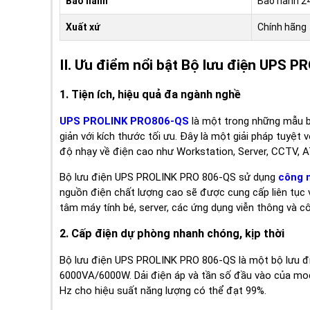
Bảo hành
Bảo hành 2
Xuất xứ
Chính hãng
II. Ưu điểm nổi bật Bộ lưu điện UPS 
1. Tiện ích, hiệu quả đa ngành nghề
UPS PROLINK PRO806-QS
là một trong những mẫu bộ
giản với kích thước tối ưu. Đây là một giải pháp tuyệt
độ nhạy về điện cao như Workstation, Server, CCTV, A
Bộ lưu điện UPS PROLINK PRO 806-QS sử dụng
công 
nguồn điện chất lượng cao sẽ được cung cấp liên tục v
tâm máy tính bé, server, các ứng dụng viễn thông và c
2. Cấp điện dự phòng nhanh chóng, kịp thời
Bộ lưu điện UPS PROLINK PRO 806-QS là một bộ lưu 
6000VA/6000W. Dải điện áp và tần số đầu vào của mod
Hz cho hiệu suất năng lượng có thể đạt 99%.