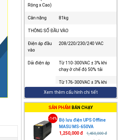
Rộng x Cao)
Cân nặng
81kg
THÔNG SỐ ĐẦU VÀO
Điện áp đầu
208/220/230/240 VAC
vào
Dải điện áp
Từ 110-300VAC ± 3% khi
chạy ở chế độ 50% tải
Từ 176-300VAC ± 3% khi
chạy ở chế độ 100% tải
Xem thêm cấu hình chi tiết
Dải tần số
46~54 Hz hoặc 56~64 Hz
SẢN PHẨM
BÁN CHẠY
Hệ số công
≧0.99
-14%
Bộ lưu điện UPS Offline
suất
MASU MS-650VA
1,250,000 đ
1,450,000 đ
THDi – Tổng
Dưới 4% tại 100% tải và