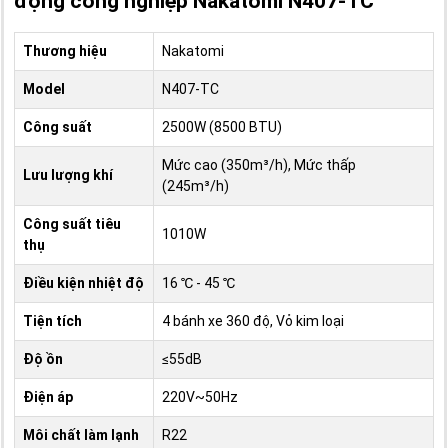
động công nghiệp Nakatomi N407-TC
Thương hiệu
Nakatomi
Model
N407-TC
Công suất
2500W (8500 BTU)
Mức cao (350m³/h), Mức thấp
Lưu lượng khí
(245m³/h)
Công suất tiêu
1010W
thụ
Điều kiện nhiệt độ
16 ℃ - 45 ℃
Tiện tích
4 bánh xe 360 độ, Vỏ kim loại
Độ ồn
≤55dB
Điện áp
220V~50Hz
Môi chất làm lạnh
R22