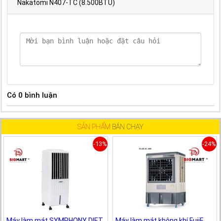
Nakatomi N407-TC (8.500BTU)
Có
0
bình luận
SẢN PHẨM
BÁN CHẠY
-13%
-24%
Máy làm mát SYMPHONY DIET
Máy làm mát không khí FujiE