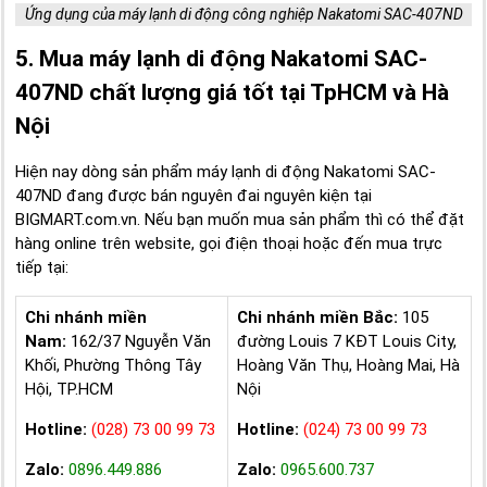
Ứng dụng của máy lạnh di động công nghiệp Nakatomi SAC-407ND
5. Mua máy lạnh di động Nakatomi SAC-
407ND chất lượng giá tốt tại TpHCM và Hà
Nội
Hiện nay dòng sản phẩm máy lạnh di động Nakatomi SAC-
407ND đang được bán nguyên đai nguyên kiện tại
BIGMART.com.vn. Nếu bạn muốn mua sản phẩm thì có thể đặt
hàng online trên website, gọi điện thoại hoặc đến mua trực
tiếp tại:
Chi nhánh miền
Chi nhánh miền Bắc:
105
Nam:
162/37 Nguyễn Văn
đường Louis 7 KĐT Louis City,
Khối, Phường Thông Tây
Hoàng Văn Thụ, Hoàng Mai, Hà
Hội, TP.HCM
Nội
Hotline:
(028) 73 00 99 73
Hotline:
(024) 73 00 99 73
Zalo:
0896.449.886
Zalo:
0965.600.737