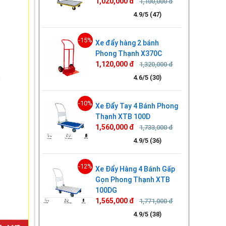
1,020,000 đ
1,100,000 đ
4.9/5 (47)
-15%
Xe đẩy hàng 2 bánh
Phong Thạnh X370C
1,120,000 đ
1,320,000 đ
4.6/5 (30)
-10%
Xe Đẩy Tay 4 Bánh Phong
Thạnh XTB 100D
1,560,000 đ
1,733,000 đ
4.9/5 (36)
-12%
Xe Đẩy Hàng 4 Bánh Gấp
Gọn Phong Thạnh XTB
100DG
1,565,000 đ
1,771,000 đ
4.9/5 (38)