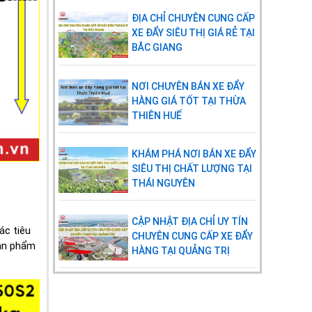
ĐỊA CHỈ CHUYÊN CUNG CẤP
XE ĐẨY SIÊU THỊ GIÁ RẺ TẠI
BẮC GIANG
NƠI CHUYÊN BÁN XE ĐẨY
HÀNG GIÁ TỐT TẠI THỪA
THIÊN HUẾ
KHÁM PHÁ NƠI BÁN XE ĐẨY
SIÊU THỊ CHẤT LƯỢNG TẠI
THÁI NGUYÊN
CẬP NHẬT ĐỊA CHỈ UY TÍN
ác tiêu
CHUYÊN CUNG CẤP XE ĐẨY
sản phẩm
HÀNG TẠI QUẢNG TRỊ