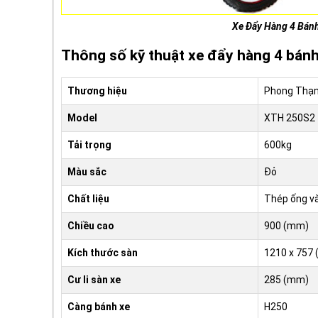
Xe Đẩy Hàng 4 Bán
Thông số kỹ thuật xe đẩy hàng 4 bá
Thương hiệu
Phong Thạ
Model
XTH 250S2
Tải trọng
600kg
Màu sắc
Đỏ
Chất liệu
Thép ống v
Chiều cao
900 (mm)
Kích thước sàn
1210 x 757
Cư li sàn xe
285 (mm)
Càng bánh xe
H250