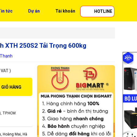
in tức
Dự án
Tài khoản
HOTLINE
nh XTH 250S2 Tải Trọng 600kg
 Thạnh
 VAT )
 GIỎ HÀNG
i, TP.HCM
ụ, Hoàng Mai, Hà