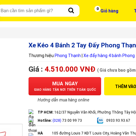
0
Giỏ hàng
T
Xe Kéo 4 Bánh 2 Tay Đẩy Phong Thạ
Thương hiệu
Phong Thạnh
|
Xe đẩy hàng 4 bánh Phong
Giá :
4.510.000 VNĐ
( Giá chưa bao gồm
MUA NGAY
THÊM VÀO
GIAO HÀNG TẬN NƠI TRÊN TOÀN QUỐC
Hướng dẫn mua hàng online
TP HCM:
162/37 Nguyễn Văn Khối, Phường Thông Tây Hộ
Hotline:
(028)
73 00 99 73
0933.93.93.67
HÀ
105 đường Louis 7 KĐT Louis City, Hoàng Văn Th