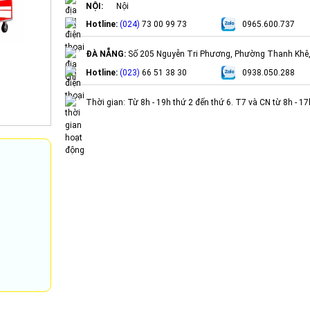
NỘI:
Nội
Hotline:
(024)
73 00 99 73
0965.600.737
ĐÀ NẴNG:
Số 205 Nguyễn Tri Phương, Phường Thanh Khê
Hotline:
(023)
66 51 38 30
0938.050.288
Thời gian: Từ 8h - 19h thứ 2 đến thứ 6. T7 và CN từ 8h - 1