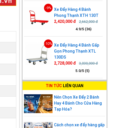
-9%
Xe Đẩy Hàng 4 Bánh
Phong Thạnh XTH 130T
2,420,000 đ
2,662,000 đ
4.9/5 (36)
-10%
Xe Đẩy Hàng 4 Bánh Gấp
Gọn Phong Thạnh XTL
130DS
2,728,000 đ
3,030,000 đ
5.0/5 (5)
TIN TỨC
LIÊN QUAN
Nên Chọn Xe Đẩy 2 Bánh
Hay 4 Bánh Cho Cửa Hàng
Tạp Hóa?
Cách chọn xe đẩy hàng gấp