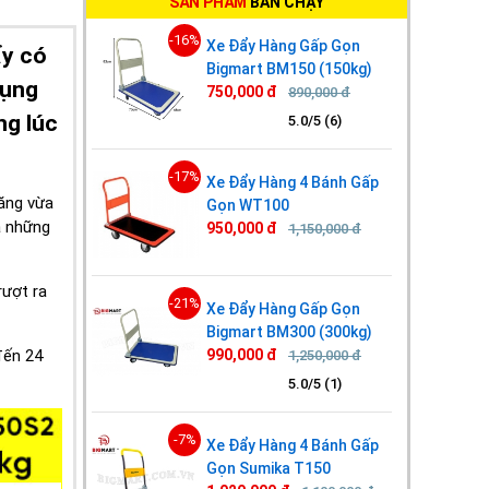
SẢN PHẨM
BÁN CHẠY
-16%
Xe Đẩy Hàng Gấp Gọn
ẩy có
Bigmart BM150 (150kg)
dụng
750,000 đ
890,000 đ
ng lúc
5.0/5 (6)
-17%
Xe Đẩy Hàng 4 Bánh Gấp
ăng vừa
Gọn WT100
a những
950,000 đ
1,150,000 đ
rượt ra
-21%
Xe Đẩy Hàng Gấp Gọn
Bigmart BM300 (300kg)
đến 24
990,000 đ
1,250,000 đ
5.0/5 (1)
-7%
Xe Đẩy Hàng 4 Bánh Gấp
Gọn Sumika T150