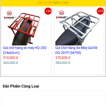
SẢN PHẨM
BÁN CHẠY
-14%
-23%
Giá chở hàng xe máy HQ-250
Giá Chở Hàng Xe Máy Giá Rẻ
(54x60cm)
HQ-201P (56*50)
310,000 đ
370,000 đ
360,000 đ
480,000 đ
Sản Phẩm Cùng Loại