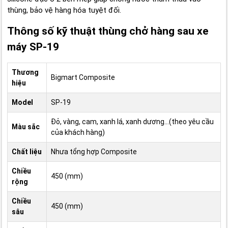
thùng, bảo vệ hàng hóa tuyệt đối.
Thông số kỹ thuật thùng chở hàng sau xe
máy SP-19
Thương
Bigmart Composite
hiệu
Model
SP-19
Đỏ, vàng, cam, xanh lá, xanh dương...(theo yêu cầu
Màu sắc
của khách hàng)
Chất liệu
Nhưa tổng hợp Composite
Chiều
450 (mm)
rộng
Chiều
450 (mm)
sâu