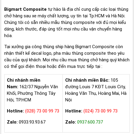
Bigmart Composite
tự hào là địa chỉ cung cấp các loại thùng
chở hàng sau xe máy chất lượng, uy tín tại Tp.HCM và Hà Nội.
Chúng tôi có sẵn nhiều mẫu thùng composite với đủ mọi kiểu
dáng, kích thước, đáp úng tốt mọi nhu cầu vận chuyển hàng
hóa.
Tại xưởng gia công thùng ship hàng Bigmart Composite còn
nhận thiết kế decal logo, pha màu thùng composite theo yêu
cầu của quý khách. Mọi nhu cầu mua thùng chở hàng quý khách
có thể gọi điện thoại hoặc đến mua trực tiếp tại :
Chi nhánh miền
Chi nhánh miền Bắc:
105
Nam:
162/37 Nguyễn Văn
đường Louis 7 KĐT Louis City,
Khối, Phường Thông Tây
Hoàng Văn Thụ, Hoàng Mai, Hà
Hội, TP.HCM
Nội
Hotline:
(028) 73 00 99 73
Hotline:
(024) 73 00 99 73
Zalo:
0933.93.93.67
Zalo:
0937.600.737