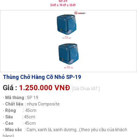
Thùng Chở Hàng Cỡ Nhỏ SP-19
Giá :
1.250.000 VNĐ
(Giá Chưa VAT )
-
Mã thùng
: SP 19
-
Chất liệu
: nhựa Composite
-
Rộng
: 45cm
-
Sâu
: 45cm
-
Cao
: 45cm
-
Màu sắc
: Cam, xanh lá, xanh dương...(theo yêu cầu của khách
hàng)