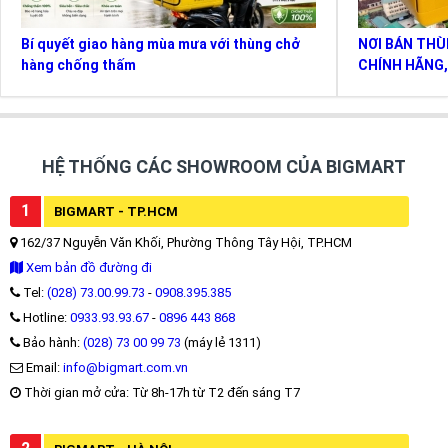
Bí quyết giao hàng mùa mưa với thùng chở
NƠI BÁN THÙ
hàng chống thấm
CHÍNH HÃNG,
HỆ THỐNG CÁC SHOWROOM CỦA BIGMART
1
BIGMART - TP.HCM
162/37 Nguyễn Văn Khối, Phường Thông Tây Hội, TP.HCM
Xem bản đồ đường đi
Tel:
(028) 73.00.99.73
-
0908.395.385
Hotline:
0933.93.93.67
-
0896 443 868
Bảo hành:
(028) 73 00 99 73
(máy lẻ 1311)
Email:
info@bigmart.com.vn
Thời gian mở cửa: Từ 8h-17h từ T2 đến sáng T7