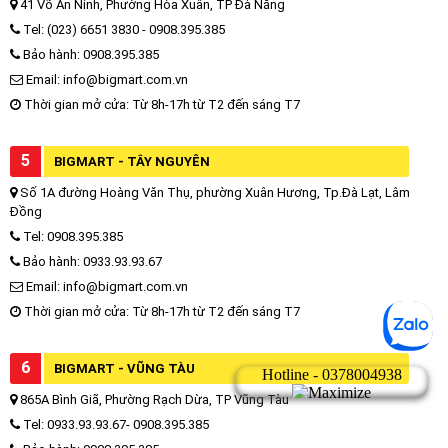
41 Võ An Ninh, Phường Hòa Xuân, TP Đà Nẵng
Tel: (023) 6651 3830 - 0908.395.385
Bảo hành: 0908.395.385
Email: info@bigmart.com.vn
Thời gian mở cửa: Từ 8h-17h từ T2 đến sáng T7
5
BIGMART - TÂY NGUYÊN
Số 1A đường Hoàng Văn Thụ, phường Xuân Hương, Tp.Đà Lạt, Lâm
Đồng
Tel: 0908.395.385
Bảo hành: 0933.93.93.67
Email: info@bigmart.com.vn
Thời gian mở cửa: Từ 8h-17h từ T2 đến sáng T7
6
BIGMART - VŨNG TÀU
865A Bình Giã, Phường Rạch Dừa, TP Vũng Tàu
Tel: 0933.93.93.67- 0908.395.385