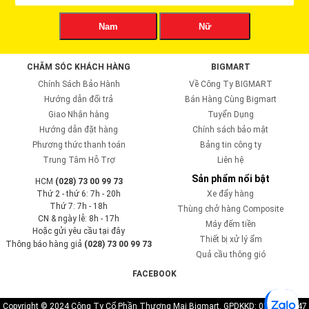
Nam
Nữ
CHĂM SÓC KHÁCH HÀNG
BIGMART
Chính Sách Bảo Hành
Về Công Ty BIGMART
Hướng dẫn đổi trả
Bán Hàng Cùng Bigmart
Giao Nhận hàng
Tuyển Dụng
Hướng dẫn đặt hàng
Chính sách bảo mật
Phương thức thanh toán
Bảng tin công ty
Trung Tâm Hỗ Trợ
Liên hệ
Sản phẩm nổi bật
HCM
(028) 73 00 99 73
Thứ 2 - thứ 6: 7h - 20h
Xe đẩy hàng
Thứ 7: 7h - 18h
Thùng chở hàng Composite
CN & ngày lễ: 8h - 17h
Máy đếm tiền
Hoặc gửi yêu cầu tại đây
Thiết bị xử lý ẩm
Thông báo hàng giả
(028) 73 00 99 73
Quả cầu thông gió
FACEBOOK
Copyright © 2024 Công Ty Cổ Phần Thương Mại Bigmart. GPDKKD: 0110819747