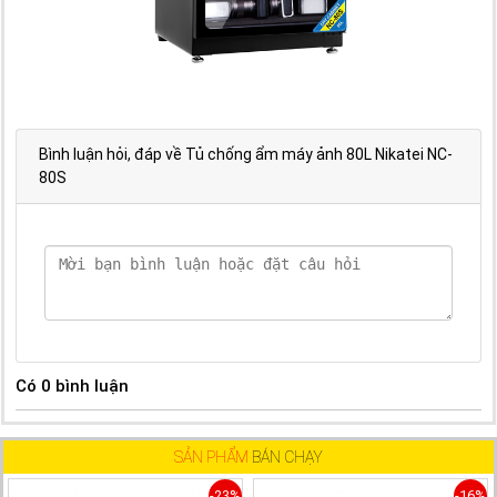
Bình luận hỏi, đáp về Tủ chống ẩm máy ảnh 80L Nikatei NC-
80S
Có
0
bình luận
SẢN PHẨM
BÁN CHẠY
-23%
-16%