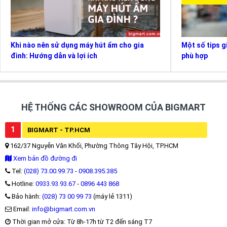
Khi nào nên sử dụng máy hút ẩm cho gia
Một số tips g
đình: Hướng dẫn và lợi ích
phù hợp
HỆ THỐNG CÁC SHOWROOM CỦA BIGMART
1
BIGMART - TP.HCM
162/37 Nguyễn Văn Khối, Phường Thông Tây Hội, TP.HCM
Xem bản đồ đường đi
Tel:
(028) 73.00.99.73
-
0908.395.385
Hotline:
0933.93.93.67
-
0896 443 868
Bảo hành:
(028) 73 00 99 73
(máy lẻ 1311)
Email:
info@bigmart.com.vn
Thời gian mở cửa: Từ 8h-17h từ T2 đến sáng T7