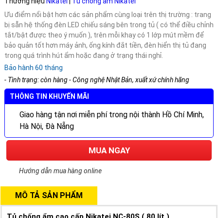
Thương hiệu
Nikatei
|
Tủ chống ẩm Nikatei
Ưu điểm nổi bật hơn các sản phẩm cùng loại trên thị trường : trang
bị sẵn hệ thống đèn LED chiếu sáng bên trong tủ ( có thể điều chỉnh
tắt/bật được theo ý muốn ), trên mỗi khay có 1 lớp mút mềm để
bảo quản tốt hơn máy ảnh, ống kính đắt tiền, đèn hiển thị tủ đang
trong quá trình hút ẩm hoặc đang ở trạng thái nghỉ.
Bảo hành 60 tháng
- Tình trạng: còn hàng - Công nghệ Nhật Bản, xuất xứ chính hãng
THÔNG TIN KHUYẾN MÃI
Giao hàng tận nơi miễn phí trong nội thành Hồ Chí Minh,
Hà Nội, Đà Nẵng
MUA NGAY
Hướng dẫn mua hàng online
MÔ TẢ SẢN PHẨM
Tủ chống ẩm cao cấp Nikatei NC-80S ( 80 lít )