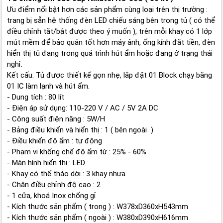
Ưu điểm nổi bật hơn các sản phẩm cùng loại trên thị trường :
trang bị sẵn hệ thống đèn LED chiếu sáng bên trong tủ ( có thể
điều chỉnh tắt/bật được theo ý muốn ), trên mỗi khay có 1 lớp
mút mềm để bảo quản tốt hơn máy ảnh, ống kính đắt tiền, đèn
hiển thị tủ đang trong quá trình hút ẩm hoặc đang ở trạng thái
nghỉ.
Kết cấu: Tủ được thiết kế gọn nhẹ, lắp đặt 01 Block chạy bằng
01 IC làm lạnh và hút ẩm.
- Dung tích : 80 lít
- Điện áp sử dụng: 110-220 V / AC / 5V 2A DC
- Công suất điện năng : 5W/H
- Bảng điều khiển và hiển thị : 1 ( bên ngoài )
- Điều khiển độ ẩm : tự động
- Phạm vi khống chế độ ẩm từ : 25% - 60%
- Màn hình hiển thị : LED
- Khay có thể tháo dời : 3 khay nhựa
- Chân điều chỉnh độ cao : 2
- 1 cửa, khoá Inox chống gỉ
- Kích thước sản phẩm ( trong ) : W378xD360xH543mm
- Kích thước sản phẩm ( ngoài ) : W380xD390xH616mm