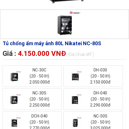
Tủ chống ẩm máy ảnh 80L Nikatei NC-80S
Giá :
4.150.000 VNĐ
(Giá Chưa VAT )
NC-30C
DH-030
(20 - 50 lít)
(20 - 50 lít)
2.050.000đ
2.150.000đ
NC-30S
DH-040
(20 - 50 lít)
(20 - 50 lít)
2.250.000đ
2.290.000đ
DCH-040
NC-50S
(20 - 50 lít)
(20 - 50 lít)
2.770.000đ
3.025.000đ