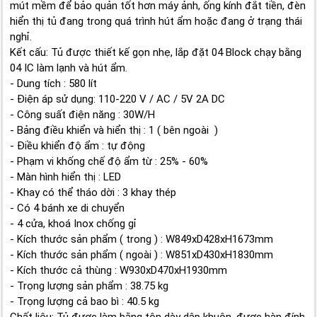
mút mềm để bảo quản tốt hơn máy ảnh, ống kính đắt tiền, đèn
hiển thị tủ đang trong quá trình hút ẩm hoặc đang ở trạng thái
nghỉ.
Kết cấu: Tủ được thiết kế gọn nhẹ, lắp đặt 04 Block chạy bằng
04 IC làm lạnh và hút ẩm.
- Dung tích : 580 lít
- Điện áp sử dụng: 110-220 V / AC / 5V 2A DC
- Công suất điện năng : 30W/H
- Bảng điều khiển và hiển thị : 1 ( bên ngoài )
- Điều khiển độ ẩm : tự động
- Phạm vi khống chế độ ẩm từ : 25% - 60%
- Màn hình hiển thị : LED
- Khay có thể tháo dời : 3 khay thép
- Có 4 bánh xe di chuyển
- 4 cửa, khoá Inox chống gỉ
- Kích thước sản phẩm ( trong ) : W849xD428xH1673mm
- Kích thước sản phẩm ( ngoài ) : W851xD430xH1830mm
- Kích thước cả thùng : W930xD470xH1930mm
- Trọng lượng sản phẩm : 38.75 kg
- Trọng lượng cả bao bì : 40.5 kg
Chất liệu: Tủ được làm bằng tôn dày dập khuôn, được hàn đính.