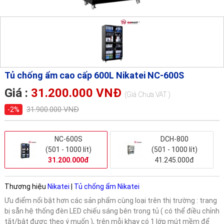
Tủ chống ẩm cao cấp 600L Nikatei NC-600S
Giá :
31.200.000 VNĐ
(Giá Chưa VAT )
31.900.000 VNĐ
-2%
NC-600S
DCH-800
(501 - 1000 lít)
(501 - 1000 lít)
31.200.000đ
41.245.000đ
Thương hiệu
Nikatei
|
Tủ chống ẩm Nikatei
Ưu điểm nổi bật hơn các sản phẩm cùng loại trên thị trường : trang
bị sẵn hệ thống đèn LED chiếu sáng bên trong tủ ( có thể điều chỉnh
tắt/bật được theo ý muốn ), trên mỗi khay có 1 lớp mút mềm để