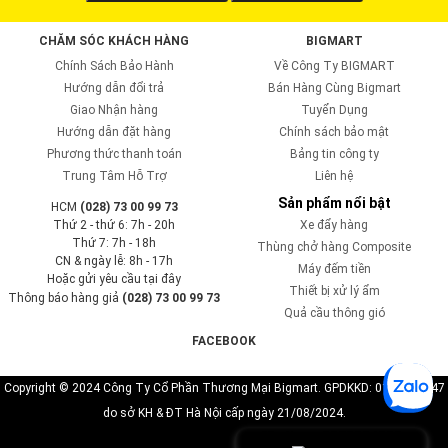
CHĂM SÓC KHÁCH HÀNG
BIGMART
Chính Sách Bảo Hành
Về Công Ty BIGMART
Hướng dẫn đổi trả
Bán Hàng Cùng Bigmart
Giao Nhận hàng
Tuyển Dụng
Hướng dẫn đặt hàng
Chính sách bảo mật
Phương thức thanh toán
Bảng tin công ty
Trung Tâm Hỗ Trợ
Liên hệ
Sản phẩm nổi bật
HCM
(028) 73 00 99 73
Thứ 2 - thứ 6: 7h - 20h
Xe đẩy hàng
Thứ 7: 7h - 18h
Thùng chở hàng Composite
CN & ngày lễ: 8h - 17h
Máy đếm tiền
Hoặc gửi yêu cầu tại đây
Thiết bị xử lý ẩm
Thông báo hàng giả
(028) 73 00 99 73
Quả cầu thông gió
FACEBOOK
Copyright © 2024 Công Ty Cổ Phần Thương Mại Bigmart. GPDKKD: 0110819747
do sở KH & ĐT Hà Nội cấp ngày 21/08/2024.