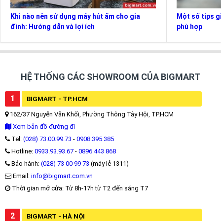
Khi nào nên sử dụng máy hút ẩm cho gia
Một số tips g
đình: Hướng dẫn và lợi ích
phù hợp
HỆ THỐNG CÁC SHOWROOM CỦA BIGMART
1
BIGMART - TP.HCM
162/37 Nguyễn Văn Khối, Phường Thông Tây Hội, TP.HCM
Xem bản đồ đường đi
Tel:
(028) 73.00.99.73
-
0908.395.385
Hotline:
0933.93.93.67
-
0896 443 868
Bảo hành:
(028) 73 00 99 73
(máy lẻ 1311)
Email:
info@bigmart.com.vn
Thời gian mở cửa: Từ 8h-17h từ T2 đến sáng T7
2
BIGMART - HÀ NỘI