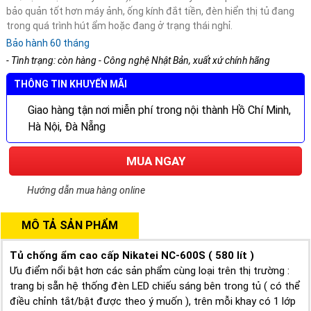
bảo quản tốt hơn máy ảnh, ống kính đắt tiền, đèn hiển thị tủ đang
trong quá trình hút ẩm hoặc đang ở trạng thái nghỉ.
Bảo hành 60 tháng
- Tình trạng: còn hàng - Công nghệ Nhật Bản, xuất xứ chính hãng
THÔNG TIN KHUYẾN MÃI
Giao hàng tận nơi miễn phí trong nội thành Hồ Chí Minh,
Hà Nội, Đà Nẵng
MUA NGAY
Hướng dẫn mua hàng online
MÔ TẢ SẢN PHẨM
Tủ chống ẩm cao cấp Nikatei NC-600S ( 580 lít )
Ưu điểm nổi bật hơn các sản phẩm cùng loại trên thị trường :
trang bị sẵn hệ thống đèn LED chiếu sáng bên trong tủ ( có thể
điều chỉnh tắt/bật được theo ý muốn ), trên mỗi khay có 1 lớp