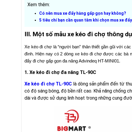
Xem thêm:
Có nên mua xe đẩy hàng gấp gọn hay không?
5 tiêu chí bạn cần quan tâm khi chọn mua xe đẩy
III. Một số mẫu xe kéo đi chợ thông d
Xe kéo đi chợ là “người bạn” thân thiết gần gũi với c
đình. Hiện nay có 2 dòng xe kéo đi chợ được các bà n
đẩy đi chợ gấp gọn đa năng Advindeq HT-MINI01. 
1. Xe kéo đi chợ đa năng TL-90C
Xe kéo đi chợ TL-90C
là dòng sản phẩm đến từ thư
có độ sáng bóng, độ bền rất cao. Khả năng chống ch
dài và được sử dụng linh hoạt trong những cung đườ