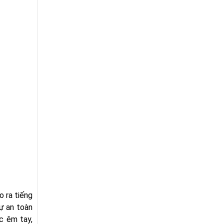
o ra tiếng
ự an toàn
c êm tay,