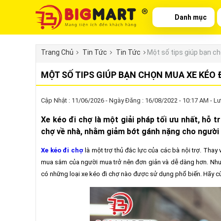
Danh mục
Trang Chủ
Tin Tức
Tin Tức
Một số tips giúp bạn c
MỘT SỐ TIPS GIÚP BẠN CHỌN MUA XE KÉO 
Cập Nhật : 11/06/2026 - Ngày Đăng : 16/08/2022 - 10:17 AM - Lư
Xe kéo đi chợ là một giải pháp tối ưu nhất, hỗ
chợ về nhà, nhằm giảm bớt gánh nặng cho người 
Xe kéo đi chợ
là một trợ thủ đắc lực của các bà nội trợ. Thay 
mua sắm của người mua trở nên đơn giản và dễ dàng hơn. Nhưn
có những loại xe kéo đi chợ nào được sử dụng phổ biến. Hãy cùn