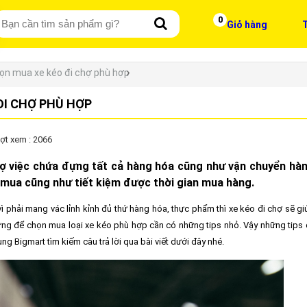
0
Giỏ hàng
T
họn mua xe kéo đi chợ phù hợp
ĐI CHỢ PHÙ HỢP
ợt xem : 2066
 trợ việc chứa đựng tất cả hàng hóa cũng như vận chuyển hà
mua cũng như tiết kiệm được thời gian mua hàng.
vì phải mang vác lỉnh kỉnh đủ thứ hàng hóa, thực phẩm thì xe kéo đi chợ sẽ gi
g để chọn mua loại xe kéo phù hợp cần có những tips nhỏ. Vậy những tips đ
g Bigmart tìm kiếm câu trả lời qua bài viết dưới đây nhé.