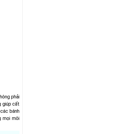
không phải
g giúp cất
, các bánh
g mọi môi