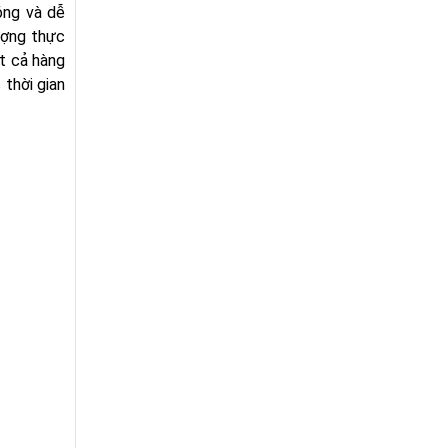
óng và dễ
ượng thực
ất cả hàng
thời gian