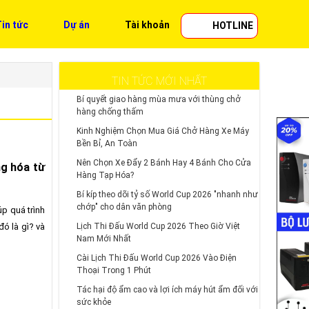
in tức
Dự án
Tài khoản
HOTLINE
TIN TỨC MỚI NHẤT
Bí quyết giao hàng mùa mưa với thùng chở
hàng chống thấm
Kinh Nghiệm Chọn Mua Giá Chở Hàng Xe Máy
Bền Bỉ, An Toàn
Nên Chọn Xe Đẩy 2 Bánh Hay 4 Bánh Cho Cửa
ng hóa từ
Hàng Tạp Hóa?
Bí kíp theo dõi tỷ số World Cup 2026 "nhanh như
chớp" cho dân văn phòng
úp quá trình
ó là gì? và
Lịch Thi Đấu World Cup 2026 Theo Giờ Việt
Nam Mới Nhất
Cài Lịch Thi Đấu World Cup 2026 Vào Điện
Thoại Trong 1 Phút
Tác hại độ ẩm cao và lợi ích máy hút ẩm đối với
sức khỏe