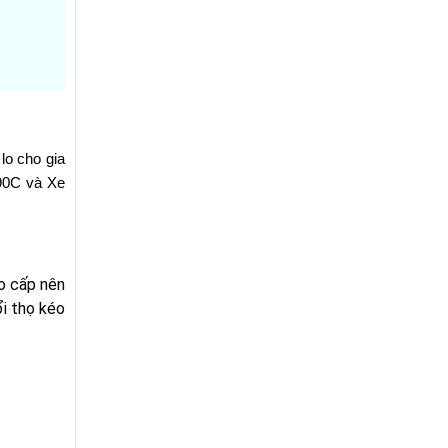
o cho gia 
90C và Xe 
o cấp nên
ổi thọ kéo