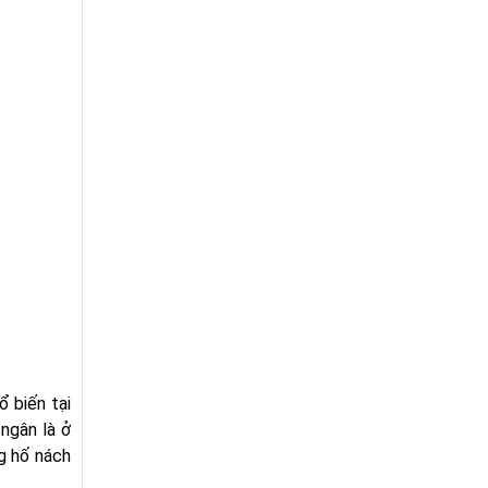
ổ biến tại
ngân là ở
ng hố nách