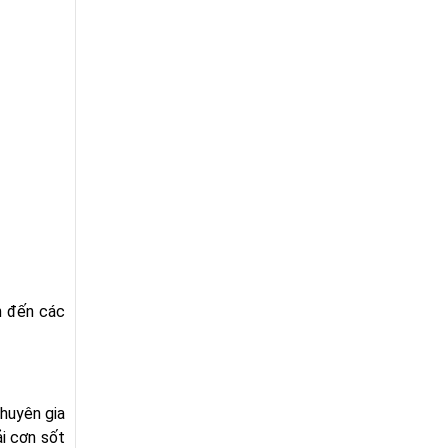
h đến các
chuyên gia
ải cơn sốt