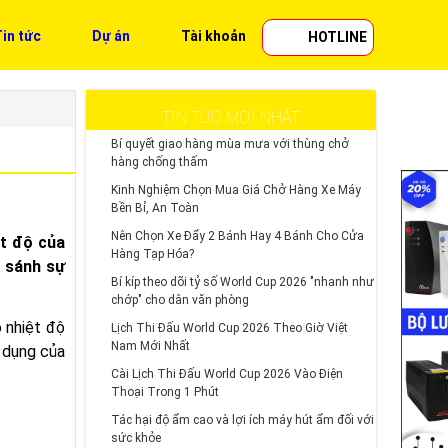
in tức
Dự án
Tài khoản
HOTLINE
TIN TỨC MỚI NHẤT
Bí quyết giao hàng mùa mưa với thùng chở
hàng chống thấm
Kinh Nghiệm Chọn Mua Giá Chở Hàng Xe Máy
Bền Bỉ, An Toàn
Nên Chọn Xe Đẩy 2 Bánh Hay 4 Bánh Cho Cửa
ệt độ của
Hàng Tạp Hóa?
o sánh sự
Bí kíp theo dõi tỷ số World Cup 2026 "nhanh như
chớp" cho dân văn phòng
 nhiệt độ
Lịch Thi Đấu World Cup 2026 Theo Giờ Việt
Nam Mới Nhất
g dụng của
Cài Lịch Thi Đấu World Cup 2026 Vào Điện
Thoại Trong 1 Phút
Tác hại độ ẩm cao và lợi ích máy hút ẩm đối với
sức khỏe