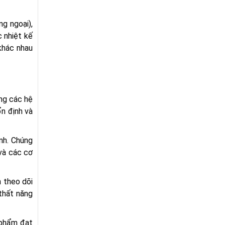
ng ngoại),
c nhiệt kế
khác nhau
ong các hệ
ổn định và
ạnh. Chúng
và các cơ
n theo dõi
thất năng
 phẩm đạt