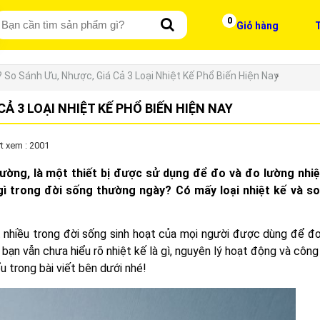
0
Giỏ hàng
T
? So Sánh Ưu, Nhược, Giá Cả 3 Loại Nhiệt Kế Phổ Biến Hiện Nay
CẢ 3 LOẠI NHIỆT KẾ PHỔ BIẾN HIỆN NAY
t xem : 2001
 lường, là một thiết bị được sử dụng để đo và đo lường nhi
ì trong đời sống thường ngày? Có mấy loại nhiệt kế và s
 nhiều trong đời sống sinh hoạt của mọi người được dùng để đo
 bạn vẫn chưa hiểu rõ nhiệt kế là gì, nguyên lý hoạt động và côn
iểu trong bài viết bên dưới nhé!