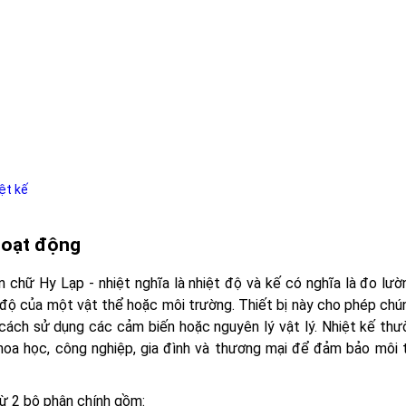
ệt kế
ý hoạt động
 chữ Hy Lạp - nhiệt nghĩa là nhiệt độ và kế có nghĩa là đo lườ
độ của một vật thể hoặc môi trường. Thiết bị này cho phép chún
ách sử dụng các cảm biến hoặc nguyên lý vật lý. Nhiệt kế th
khoa học, công nghiệp, gia đình và thương mại để đảm bảo môi 
từ 2 bộ phận chính gồm: