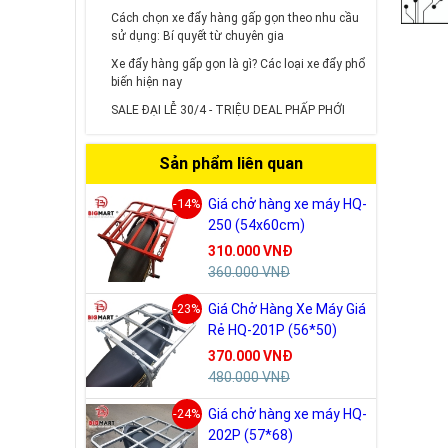
Cách chọn xe đẩy hàng gấp gọn theo nhu cầu
sử dụng: Bí quyết từ chuyên gia
Xe đẩy hàng gấp gọn là gì? Các loại xe đẩy phổ
biến hiện nay
SALE ĐẠI LỄ 30/4 - TRIỆU DEAL PHẤP PHỚI
Sản phẩm liên quan
-14%
Giá chở hàng xe máy HQ-
250 (54x60cm)
310.000 VNĐ
360.000 VNĐ
-23%
Giá Chở Hàng Xe Máy Giá
Rẻ HQ-201P (56*50)
370.000 VNĐ
480.000 VNĐ
-24%
Giá chở hàng xe máy HQ-
202P (57*68)