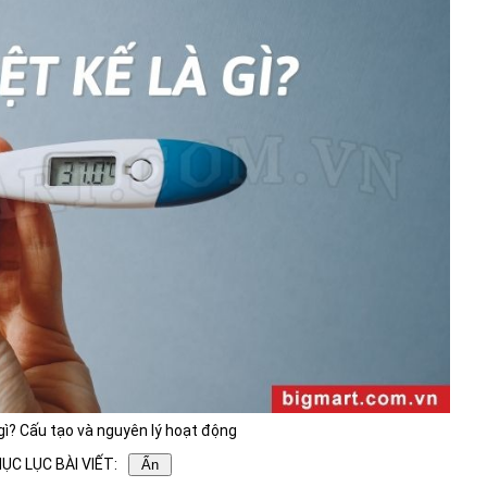
 gì? Cấu tạo và nguyên lý hoạt động
ỤC LỤC BÀI VIẾT:
Ẩn