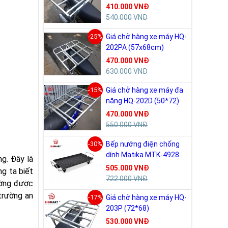
410.000 VNĐ
540.000 VNĐ
-25%
Giá chở hàng xe máy HQ-
202PA (57x68cm)
470.000 VNĐ
630.000 VNĐ
-15%
Giá chở hàng xe máy đa
năng HQ-202D (50*72)
470.000 VNĐ
550.000 VNĐ
-30%
Bếp nướng điện chống
dính Matika MTK-4928
ng. Đây là
505.000 VNĐ
g ta biết
722.000 VNĐ
ường được
trường an
-17%
Giá chở hàng xe máy HQ-
203P (72*68)
530.000 VNĐ