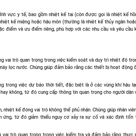
nh vực y tế, bao gồm nhiệt kế tai (còn được gọi là nhiệt kế hồ
 nhiệt kế miệng hoặc hậu môn (thường là nhiệt kế thủy ngân hoặ
đặc điểm và ưu điểm riêng, phù hợp với các nhu cầu và yêu cầu 
g vai trò quan trọng trong việc kiểm soát và duy trì nhiệt độ tr
 máy lọc nước. Chúng giúp đảm bảo rằng các thiết bị hoạt động 
ng trong việc dự báo thời tiết, đặc biệt là ở các vùng khí hậu l
 hay không, từ đó cung cấp thông tin quan trọng cho người dân 
 nhiệt kế đóng vai trò không thể phủ nhận. Chúng giúp nhân viê
ản ứng, từ đó giảm thiểu nguy cơ xảy ra sự cố và xác định tổn 
 vai trò quan trọng trong việc kiểm tra và đảm bảo rằng thực