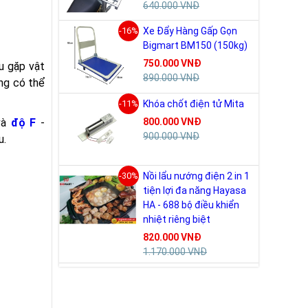
640.000 VNĐ
-16%
Xe Đẩy Hàng Gấp Gọn
Bigmart BM150 (150kg)
750.000 VNĐ
u gặp vật
890.000 VNĐ
ùng có thể
-11%
Khóa chốt điện tử Mita
 và
độ F
-
800.000 VNĐ
900.000 VNĐ
u.
-30%
Nồi lẩu nướng điện 2 in 1
tiện lợi đa năng Hayasa
HA - 688 bộ điều khiển
nhiệt riêng biệt
820.000 VNĐ
1.170.000 VNĐ