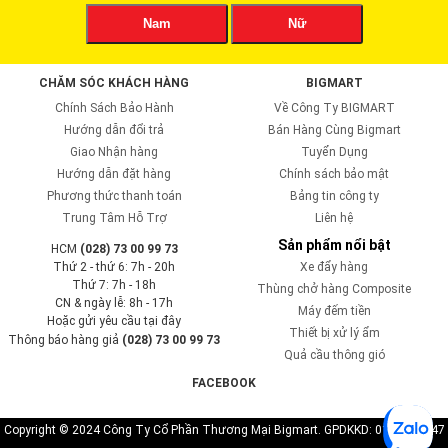
Nam
Nữ
CHĂM SÓC KHÁCH HÀNG
BIGMART
Chính Sách Bảo Hành
Về Công Ty BIGMART
Hướng dẫn đổi trả
Bán Hàng Cùng Bigmart
Giao Nhận hàng
Tuyển Dụng
Hướng dẫn đặt hàng
Chính sách bảo mật
Phương thức thanh toán
Bảng tin công ty
Trung Tâm Hỗ Trợ
Liên hệ
Sản phẩm nổi bật
HCM
(028) 73 00 99 73
Thứ 2 - thứ 6: 7h - 20h
Xe đẩy hàng
Thứ 7: 7h - 18h
Thùng chở hàng Composite
CN & ngày lễ: 8h - 17h
Máy đếm tiền
Hoặc gửi yêu cầu tại đây
Thiết bị xử lý ẩm
Thông báo hàng giả
(028) 73 00 99 73
Quả cầu thông gió
FACEBOOK
Copyright © 2024 Công Ty Cổ Phần Thương Mại Bigmart. GPDKKD: 0110819747