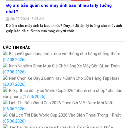
Độ ẩm bảo quản cho máy ảnh bao nhiêu là lý tưởng
nhất?
20/07/2024 - 6:05 AM
Độ ẩm cho máy ảnh là bao nhiêu? Duy trì độ ẩm lý tưởng cho máy ảnh
giúp kéo dài tuổi thọ của máy, duy trì chất..
CÁC TIN KHÁC
Bí quyết giao hàng mùa mưa với thùng chở hàng chống thấm
(07.08.2026)
Kinh Nghiệm Chọn Mua Giá Chở Hàng Xe Máy Bền Bỉ, An Toàn
(07.08.2026)
Nên Chọn Xe Đẩy 2 Bánh Hay 4 Bánh Cho Cửa Hàng Tạp Hóa?
(20.07.2026)
Bí kíp theo dõi tỷ số World Cup 2026 "nhanh như chớp" cho dân
văn phòng
(17.06.2026)
Lịch Thi Đấu World Cup 2026 Theo Giờ Việt Nam Mới Nhất
(06.06.2026)
Cài Lịch Thi Đấu World Cup 2026 Vào Điện Thoại Trong 1 Phút
(05.06.2026)
Tác hại độ ẩm cao và lợi ích máy hút ẩm đối với sức khỏe