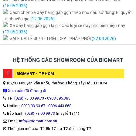
(15.05.2026)
Cách chọn xe đẩy hàng gấp gọn theo nhu cầu sử dụng: Bí quyết
từ chuyên gia
(12.05.2026)
Xe đẩy hàng gấp gọn là gì? Các loại xe đẩy phổ biến hiện nay
(12.05.2026)
SALE ĐẠI LỄ 30/4 - TRIỆU DEAL PHẤP PHỚI
(22.04.2026)
HỆ THỐNG CÁC SHOWROOM CỦA BIGMART
1
BIGMART - TP.HCM
162/37 Nguyễn Văn Khối, Phường Thông Tây Hội, TP.HCM
Xem bản đồ đường đi
Tel:
(028) 73.00.99.73
-
0908.395.385
Hotline:
0933.93.93.67
-
0896 443 868
Bảo hành:
(028) 73 00 99 73
(máy lẻ 1311)
Email:
info@bigmart.com.vn
Thời gian mở cửa: Từ 8h-17h từ T2 đến sáng T7