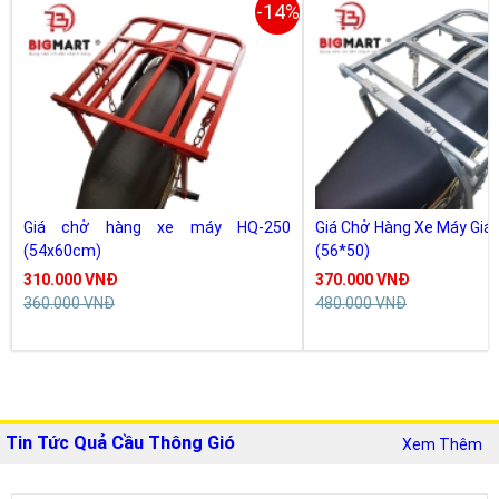
-14%
Giá chở hàng xe máy HQ-250
Giá Chở Hàng Xe Máy Giá
(54x60cm)
(56*50)
310.000 VNĐ
370.000 VNĐ
360.000 VNĐ
480.000 VNĐ
Tin Tức Quả Cầu Thông Gió
Xem Thêm