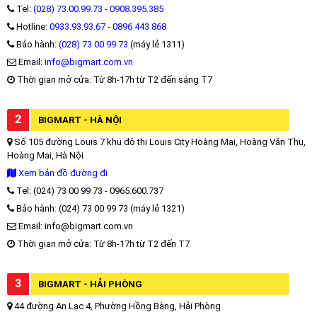
Tel:
(028) 73.00.99.73
-
0908.395.385
Hotline:
0933.93.93.67
-
0896 443 868
Bảo hành:
(028) 73 00 99 73
(máy lẻ 1311)
Email:
info@bigmart.com.vn
Thời gian mở cửa: Từ 8h-17h từ T2 đến sáng T7
2
BIGMART - HÀ NỘI
Số 105 đường Louis 7 khu đô thị Louis City Hoàng Mai, Hoàng Văn Thụ,
Hoàng Mai, Hà Nội
Xem bản đồ đường đi
Tel: (024) 73 00 99 73 - 0965.600.737
Bảo hành: (024) 73 00 99 73 (máy lẻ 1321)
Email: info@bigmart.com.vn
Thời gian mở cửa: Từ 8h-17h từ T2 đến T7
3
BIGMART - HẢI PHÒNG
44 đường An Lạc 4, Phường Hồng Bàng, Hải Phòng