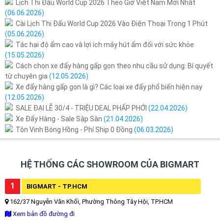
Lịch Thi Đấu World Cup 2026 Theo Giờ Việt Nam Mới Nhất
(06.06.2026)
Cài Lịch Thi Đấu World Cup 2026 Vào Điện Thoại Trong 1 Phút
(05.06.2026)
Tác hại độ ẩm cao và lợi ích máy hút ẩm đối với sức khỏe
(15.05.2026)
Cách chọn xe đẩy hàng gấp gọn theo nhu cầu sử dụng: Bí quyết
từ chuyên gia
(12.05.2026)
Xe đẩy hàng gấp gọn là gì? Các loại xe đẩy phổ biến hiện nay
(12.05.2026)
SALE ĐẠI LỄ 30/4 - TRIỆU DEAL PHẤP PHỚI
(22.04.2026)
Xe Đẩy Hàng - Sale Sập Sàn
(21.04.2026)
Tôn Vinh Bóng Hồng - Phí Ship 0 Đồng
(06.03.2026)
HỆ THỐNG CÁC SHOWROOM CỦA BIGMART
1
BIGMART - TP.HCM
162/37 Nguyễn Văn Khối, Phường Thông Tây Hội, TP.HCM
Xem bản đồ đường đi