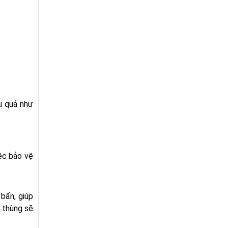
ệu quả như
iệc bảo vệ
bẩn, giúp
g thùng sẽ