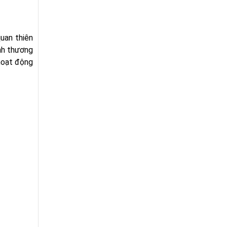
uan thiên
nh thương
 hoạt động