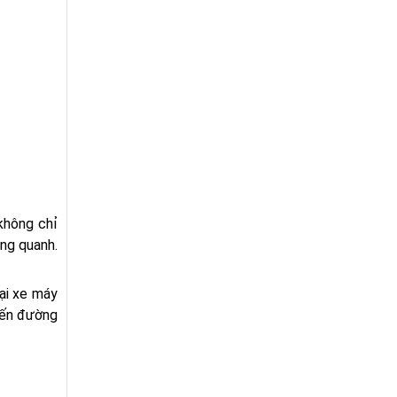
 không chỉ
ung quanh.
ại xe máy
yến đường