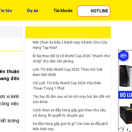
in tức
Dự án
Tài khoản
HOTLINE
TIN TỨC MỚI NHẤT
Nên Chọn Xe Đẩy 2 Bánh Hay 4 Bánh Cho Cửa
Hàng Tạp Hóa?
Bí kíp theo dõi tỷ số World Cup 2026 "nhanh như
chớp" cho dân văn phòng
Lịch Thi Đấu World Cup 2026 Theo Giờ Việt
nên thuận
Nam Mới Nhất
 mang đến
Cài Lịch Thi Đấu World Cup 2026 Vào Điện
Thoại Trong 1 Phút
ơn vị kinh
Tác hại độ ẩm cao và lợi ích máy hút ẩm đối với
sức khỏe
công việc
Cách chọn xe đẩy hàng gấp gọn theo nhu cầu
sử dụng: Bí quyết từ chuyên gia
hất lượng
Xe đẩy hàng gấp gọn là gì? Các loại xe đẩy phổ
biến hiện nay