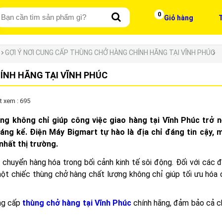
0
Giỏ hàng
T
GỢI Ý NƠI CUNG CẤP THÙNG CHỞ HÀNG CHÍNH HÃNG TẠI VĨNH PHÚC
ÍNH HÃNG TẠI VĨNH PHÚC
t xem : 695
ng không chỉ giúp công việc giao hàng tại Vĩnh Phúc trở 
áng kể. Điện Máy Bigmart tự hào là địa chỉ đáng tin cậy,
nhất thị trường.
chuyển hàng hóa trong bối cảnh kinh tế sôi động. Đối với các đ
một chiếc thùng chở hàng chất lượng không chỉ giúp tối ưu hóa 
ung cấp
thùng chở hàng tại Vĩnh Phúc
chính hãng, đảm bảo cả c