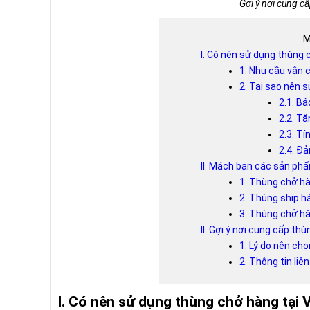
Gợi ý nơi cung c
M
I. Có nên sử dụng thùng 
1. Nhu cầu vận 
2. Tại sao nên 
2.1. Bả
2.2. T
2.3. Tí
2.4. Đ
II. Mách bạn các sản ph
1. Thùng chở h
2. Thùng ship 
3. Thùng chở h
II. Gợi ý nơi cung cấp th
1. Lý do nên ch
2. Thông tin liê
I. Có nên sử dụng thùng chở hàng tại