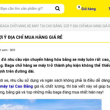
0
Giỏ hàng
T
BAGA CHỞ HÀNG XE MÁY TẠI CAO BẰNG: GỢI Ý ĐỊA CHỈ MUA HÀNG GIÁ 
I Ý ĐỊA CHỈ MUA HÀNG GIÁ RẺ
t xem : 869
do đó nhu cầu vận chuyển hàng hóa bằng xe máy luôn rất cao,
ng. Baga chở hàng xe máy trở thành phụ kiện không thể thiếu
nh trên đường dài.
i xe, nhu cầu sử dụng và ngân sách không phải là điều dễ dàng
 máy tại Cao Bằng
giá rẻ, chất lượng, thì bài viết này sẽ giúp 
ụng, bảng giá và top những mẫu baga đáng mua nhất hiện nay!