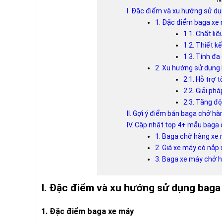
I. Đặc điểm và xu hướng sử d
1. Đặc điểm baga xe
1.1. Chất liệ
1.2. Thiết k
1.3. Tính đa
2. Xu hướng sử dụng
2.1. Hỗ trợ 
2.2. Giải ph
2.3. Tăng độ
II. Gợi ý điểm bán baga chở hà
IV. Cập nhật top 4+ mẫu baga 
1. Baga chở hàng xe
2. Giá xe máy có nắp
3. Baga xe máy chở 
I. Đặc điểm và xu hướng sử dụng baga
1. Đặc điểm baga xe máy