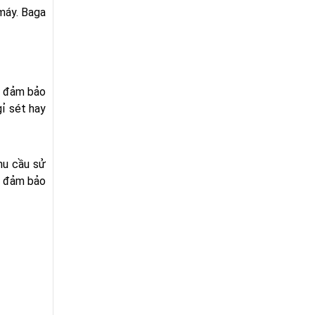
máy. Baga
, đảm bảo
gỉ sét hay
hu cầu sử
à đảm bảo