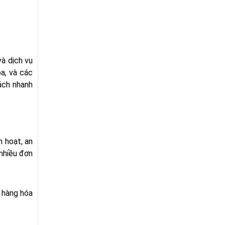
à dịch vụ
a, và các
ách nhanh
h hoạt, an
 nhiều đơn
n hàng hóa