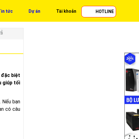
in tức
Dự án
Tài khoản
HOTLINE
RẺ
 đặc biệt
 giúp tối
. Nếu bạn
bạn có câu