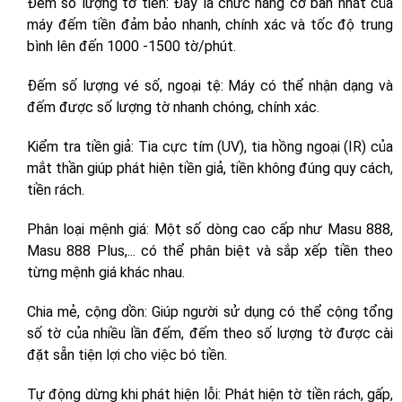
Đếm số lượng tờ tiền: Đây là chức năng cơ bản nhất của
máy đếm tiền đảm bảo nhanh, chính xác và tốc độ trung
bình lên đến 1000 -1500 tờ/phút.
Đếm số lượng vé số, ngoại tệ: Máy có thể nhận dạng và
đếm được số lượng tờ nhanh chóng, chính xác.
Kiểm tra tiền giả: Tia cực tím (UV), tia hồng ngoại (IR) của
mắt thần giúp phát hiện tiền giả, tiền không đúng quy cách,
tiền rách.
Phân loại mệnh giá: Một số dòng cao cấp như Masu 888,
Masu 888 Plus,... có thể phân biệt và sắp xếp tiền theo
từng mệnh giá khác nhau.
Chia mẻ, cộng dồn: Giúp người sử dụng có thể cộng tổng
số tờ của nhiều lần đếm, đếm theo số lượng tờ được cài
đặt sẵn tiện lợi cho việc bó tiền.
Tự động dừng khi phát hiện lỗi: Phát hiện tờ tiền rách, gấp,