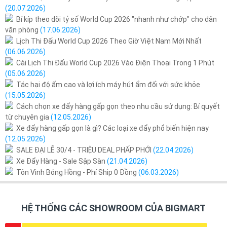
(20.07.2026)
Bí kíp theo dõi tỷ số World Cup 2026 "nhanh như chớp" cho dân
văn phòng
(17.06.2026)
Lịch Thi Đấu World Cup 2026 Theo Giờ Việt Nam Mới Nhất
(06.06.2026)
Cài Lịch Thi Đấu World Cup 2026 Vào Điện Thoại Trong 1 Phút
(05.06.2026)
Tác hại độ ẩm cao và lợi ích máy hút ẩm đối với sức khỏe
(15.05.2026)
Cách chọn xe đẩy hàng gấp gọn theo nhu cầu sử dụng: Bí quyết
từ chuyên gia
(12.05.2026)
Xe đẩy hàng gấp gọn là gì? Các loại xe đẩy phổ biến hiện nay
(12.05.2026)
SALE ĐẠI LỄ 30/4 - TRIỆU DEAL PHẤP PHỚI
(22.04.2026)
Xe Đẩy Hàng - Sale Sập Sàn
(21.04.2026)
Tôn Vinh Bóng Hồng - Phí Ship 0 Đồng
(06.03.2026)
HỆ THỐNG CÁC SHOWROOM CỦA BIGMART