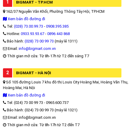
1
BIGMART - TP.HCM
162/37 Nguyễn Văn Khối, Phường Thông Tây Hội, TP.HCM
Xem bản đồ đường đi
Tel:
(028) 73.00.99.73
-
0908.395.385
Hotline:
0933.93.93.67
-
0896 443 868
Bảo hành:
(028) 73 00 99 73
(máy lẻ 1311)
Email:
info@bigmart.com.vn
Thời gian mở cửa: Từ 8h-17h từ T2 đến sáng T7
2
BIGMART - HÀ NỘI
Số 105 đường Louis 7 khu đô thị Louis City Hoàng Mai, Hoàng Văn Thụ,
Hoàng Mai, Hà Nội
Xem bản đồ đường đi
Tel: (024) 73 00 99 73 - 0965.600.737
Bảo hành: (024) 73 00 99 73 (máy lẻ 1321)
Email: info@bigmart.com.vn
Thời gian mở cửa: Từ 8h-17h từ T2 đến T7