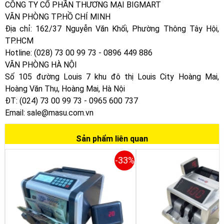
CÔNG TY CỔ PHẦN THƯƠNG MẠI BIGMART
VĂN PHÒNG TP.HỒ CHÍ MINH
Địa chỉ: 162/37 Nguyễn Văn Khối, Phường Thông Tây Hội,
TP.HCM
Hotline: (028) 73 00 99 73 - 0896 449 886
VĂN PHÒNG HÀ NỘI
Số 105 đường Louis 7 khu đô thị Louis City Hoàng Mai,
Hoàng Văn Thụ, Hoàng Mai, Hà Nội
ĐT: (024) 73 00 99 73 - 0965 600 737
Email: sale@masu.com.vn
Sản phẩm liên quan
-33%