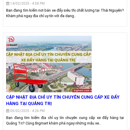
14/02/2025 - 4:58 PM
Bạn đang tìm kiếm nơi bán xe đẩy siêu thị chất lượng tại Thái Nguyên?
Khám phá ngay địa chỉ uy tín với đa dạng..
CẬP NHẬT ĐỊA CHỈ UY TÍN CHUYÊN CUNG CẤP XE ĐẨY
HÀNG TẠI QUẢNG TRỊ
05/02/2025 - 4:26 PM
Bạn đang tìm kiếm địa chỉ uy tín chuyên cung cấp xe đẩy hàng tại
Quảng Trị? Cùng Bigmart khám phá ngay những mẫu xe..