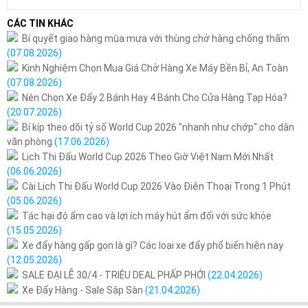
CÁC TIN KHÁC
Bí quyết giao hàng mùa mưa với thùng chở hàng chống thấm
(07.08.2026)
Kinh Nghiệm Chọn Mua Giá Chở Hàng Xe Máy Bền Bỉ, An Toàn
(07.08.2026)
Nên Chọn Xe Đẩy 2 Bánh Hay 4 Bánh Cho Cửa Hàng Tạp Hóa?
(20.07.2026)
Bí kíp theo dõi tỷ số World Cup 2026 "nhanh như chớp" cho dân
văn phòng
(17.06.2026)
Lịch Thi Đấu World Cup 2026 Theo Giờ Việt Nam Mới Nhất
(06.06.2026)
Cài Lịch Thi Đấu World Cup 2026 Vào Điện Thoại Trong 1 Phút
(05.06.2026)
Tác hại độ ẩm cao và lợi ích máy hút ẩm đối với sức khỏe
(15.05.2026)
Xe đẩy hàng gấp gọn là gì? Các loại xe đẩy phổ biến hiện nay
(12.05.2026)
SALE ĐẠI LỄ 30/4 - TRIỆU DEAL PHẤP PHỚI
(22.04.2026)
Xe Đẩy Hàng - Sale Sập Sàn
(21.04.2026)