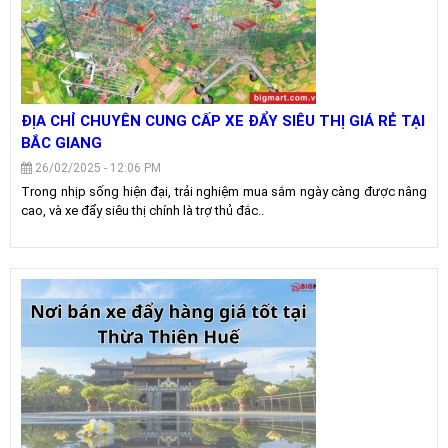
ĐỊA CHỈ CHUYÊN CUNG CẤP XE ĐẨY SIÊU THỊ GIÁ RẺ TẠI
BẮC GIANG
26/02/2025 - 12:06 PM
Trong nhịp sống hiện đại, trải nghiệm mua sắm ngày càng được nâng
cao, và xe đẩy siêu thị chính là trợ thủ đắc..