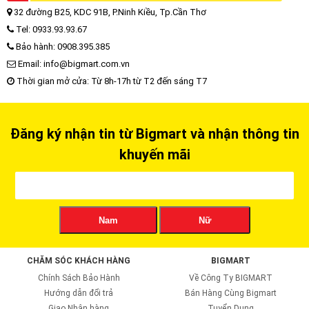
32 đường B25, KDC 91B, P.Ninh Kiều, Tp.Cần Thơ
Tel: 0933.93.93.67
Bảo hành: 0908.395.385
Email: info@bigmart.com.vn
Thời gian mở cửa: Từ 8h-17h từ T2 đến sáng T7
Đăng ký nhận tin từ Bigmart và nhận thông tin
khuyến mãi
Nam
Nữ
CHĂM SÓC KHÁCH HÀNG
BIGMART
Chính Sách Bảo Hành
Về Công Ty BIGMART
Hướng dẫn đổi trả
Bán Hàng Cùng Bigmart
Giao Nhận hàng
Tuyển Dụng