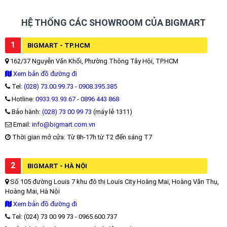
HỆ THỐNG CÁC SHOWROOM CỦA BIGMART
1
BIGMART - TP.HCM
162/37 Nguyễn Văn Khối, Phường Thông Tây Hội, TP.HCM
Xem bản đồ đường đi
Tel:
(028) 73.00.99.73
-
0908.395.385
Hotline:
0933.93.93.67
-
0896 443 868
Bảo hành:
(028) 73 00 99 73
(máy lẻ 1311)
Email:
info@bigmart.com.vn
Thời gian mở cửa: Từ 8h-17h từ T2 đến sáng T7
2
BIGMART - HÀ NỘI
Số 105 đường Louis 7 khu đô thị Louis City Hoàng Mai, Hoàng Văn Thụ,
Hoàng Mai, Hà Nội
Xem bản đồ đường đi
Tel: (024) 73 00 99 73 - 0965.600.737