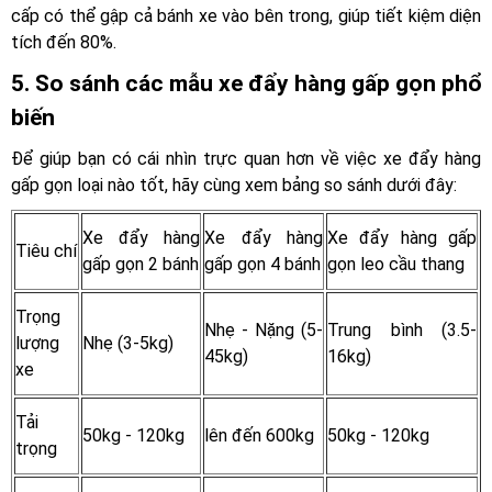
cấp có thể gập cả bánh xe vào bên trong, giúp tiết kiệm diện
tích đến 80%.
5. So sánh các mẫu xe đẩy hàng gấp gọn phổ
biến
Để giúp bạn có cái nhìn trực quan hơn về việc xe đẩy hàng
gấp gọn loại nào tốt, hãy cùng xem bảng so sánh dưới đây:
Xe đẩy hàng
Xe đẩy hàng
Xe đẩy hàng gấp
Tiêu chí
gấp gọn 2 bánh
gấp gọn 4 bánh
gọn leo cầu thang
Trọng
Nhẹ - Nặng (5-
Trung bình (3.5-
lượng
Nhẹ (3-5kg)
45kg)
16kg)
xe
Tải
50kg - 120kg
lên đến 600kg
50kg - 120kg
trọng