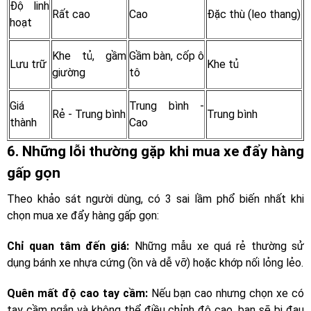
Độ linh
Rất cao
Cao
Đặc thù (leo thang)
hoạt
Khe tủ, gầm
Gầm bàn, cốp ô
Lưu trữ
Khe tủ
giường
tô
Giá
Trung bình -
Rẻ - Trung bình
Trung bình
thành
Cao
6. Những lỗi thường gặp khi mua xe đẩy hàng
gấp gọn
Theo khảo sát người dùng, có 3 sai lầm phổ biến nhất khi
chọn mua xe đẩy hàng gấp gọn:
Chỉ quan tâm đến giá:
Những mẫu xe quá rẻ thường sử
dụng bánh xe nhựa cứng (ồn và dễ vỡ) hoặc khớp nối lỏng lẻo.
Quên mất độ cao tay cầm:
Nếu bạn cao nhưng chọn xe có
tay cầm ngắn và không thể điều chỉnh độ cao, bạn sẽ bị đau