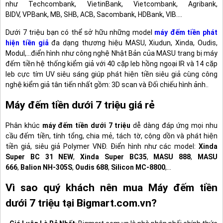
như Techcombank, VietinBank, Vietcombank, Agribank,
BIDV, VPBank, MB, SHB, ACB, Sacombank, HDBank, VIB....
Dưới 7 triệu bạn có thể sở hữu những model
máy đếm tiền phát
hiện tiền giả
đa dạng thương hiệu MASU, Xiudun, Xinda, Oudis,
Modul,...điển hình như công nghệ Nhật Bản của MASU trang bị máy
đếm tiền hệ thống kiểm giả với 40 cặp leb hồng ngoại IR và 14 cặp
leb cực tím UV siêu sáng giúp phát hiện tiền siêu giả cùng công
nghệ kiểm giả tân tiến nhất gồm: 3D scan và Đối chiếu hình ảnh..
Máy đếm tiền dưới 7 triệu giá rẻ
Phân khúc
máy đếm tiền dưới 7 triệu
dễ dàng đáp ứng mọi nhu
cầu đếm tiền, tính tổng, chia mẻ, tách tờ, cộng dồn và phát hiện
tiền giả, siêu giả Polymer VNĐ. Điển hình như các model:
Xinda
Super BC 31 NEW
,
Xinda Super BC35
,
MASU 888
,
MASU
666
,
Balion NH-305S
,
Oudis 688
,
Silicon MC-8800
,...
Vì sao quý khách nên mua Máy đếm tiền
dưới 7 triệu tại Bigmart.com.vn?