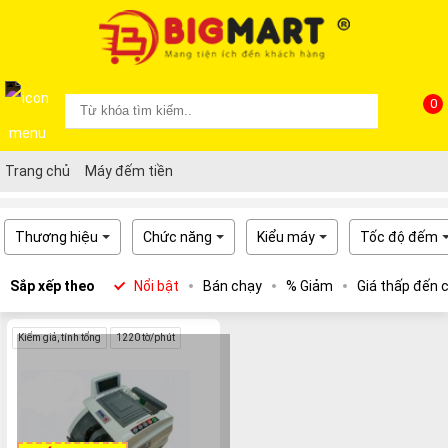
0
Trang chủ
Máy đếm tiền
Thương hiệu
Chức năng
Kiểu máy
Tốc độ đếm
Sắp xếp theo
Nổi bật
Bán chạy
% Giảm
Giá thấp đến 
Kiểm giả, tính tổng
1220 tờ/phút