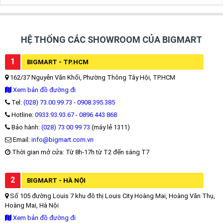
HỆ THỐNG CÁC SHOWROOM CỦA BIGMART
1
BIGMART - TP.HCM
162/37 Nguyễn Văn Khối, Phường Thông Tây Hội, TP.HCM
Xem bản đồ đường đi
Tel:
(028) 73.00.99.73
-
0908.395.385
Hotline:
0933.93.93.67
-
0896 443 868
Bảo hành:
(028) 73 00 99 73
(máy lẻ 1311)
Email:
info@bigmart.com.vn
Thời gian mở cửa: Từ 8h-17h từ T2 đến sáng T7
2
BIGMART - HÀ NỘI
Số 105 đường Louis 7 khu đô thị Louis City Hoàng Mai, Hoàng Văn Thụ,
Hoàng Mai, Hà Nội
Xem bản đồ đường đi