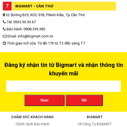
7
BIGMART - CẦN THƠ
32 đường B25, KDC 91B, P.Ninh Kiều, Tp.Cần Thơ
Tel: 0933.93.93.67
Bảo hành: 0908.395.385
Email: info@bigmart.com.vn
Thời gian mở cửa: Từ 8h-17h từ T2 đến sáng T7
Đăng ký nhận tin từ Bigmart và nhận thông tin
khuyến mãi
Nam
Nữ
CHĂM SÓC KHÁCH HÀNG
BIGMART
Chính Sách Bảo Hành
Về Công Ty BIGMART