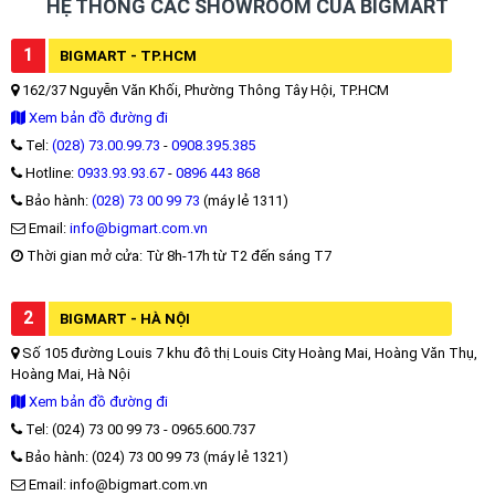
HỆ THỐNG CÁC SHOWROOM CỦA BIGMART
1
BIGMART - TP.HCM
162/37 Nguyễn Văn Khối, Phường Thông Tây Hội, TP.HCM
Xem bản đồ đường đi
Tel:
(028) 73.00.99.73
-
0908.395.385
Hotline:
0933.93.93.67
-
0896 443 868
Bảo hành:
(028) 73 00 99 73
(máy lẻ 1311)
Email:
info@bigmart.com.vn
Thời gian mở cửa: Từ 8h-17h từ T2 đến sáng T7
2
BIGMART - HÀ NỘI
Số 105 đường Louis 7 khu đô thị Louis City Hoàng Mai, Hoàng Văn Thụ,
Hoàng Mai, Hà Nội
Xem bản đồ đường đi
Tel: (024) 73 00 99 73 - 0965.600.737
Bảo hành: (024) 73 00 99 73 (máy lẻ 1321)
Email: info@bigmart.com.vn