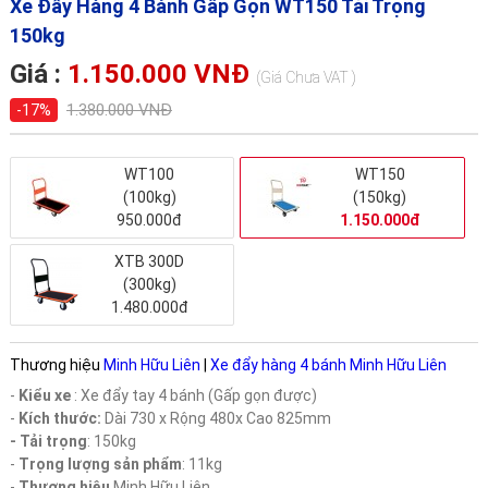
Xe Đẩy Hàng 4 Bánh Gấp Gọn WT150 Tải Trọng
150kg
Giá :
1.150.000 VNĐ
(Giá Chưa VAT )
1.380.000 VNĐ
-17%
WT100
WT150
(100kg)
(150kg)
950.000đ
1.150.000đ
XTB 300D
(300kg)
1.480.000đ
Thương hiệu
Minh Hữu Liên
|
Xe đẩy hàng 4 bánh Minh Hữu Liên
-
Kiểu xe
: Xe đẩy tay 4 bánh (Gấp gọn được)
-
Kích thước:
Dài 730 x Rộng 480x Cao 825mm
- Tải trọng
: 150kg
-
Trọng lượng sản phẩm
: 11kg
-
Thương hiệu
Minh Hữu Liên