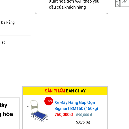
Xuất hóa đơn VAT theo yêu
cầu của khách hàng
, Đà Nẵng
7h30
SẢN PHẨM
BÁN CHẠY
-16%
Xe Đẩy Hàng Gấp Gọn
dày
Bigmart BM150 (150kg)
g hóa
750,000 đ
890,000 đ
5.0/5 (6)