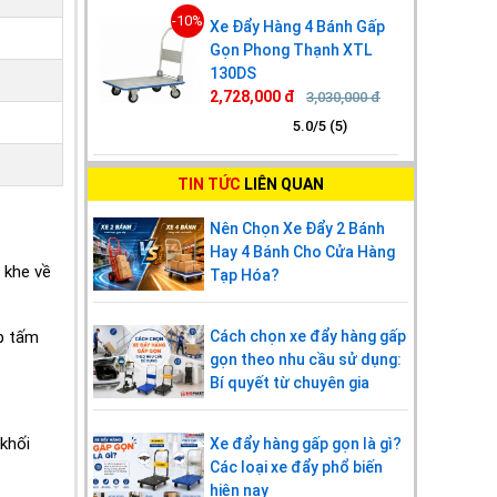
-10%
Xe Đẩy Hàng 4 Bánh Gấp
Gọn Phong Thạnh XTL
130DS
2,728,000 đ
3,030,000 đ
5.0/5 (5)
TIN TỨC
LIÊN QUAN
Nên Chọn Xe Đẩy 2 Bánh
Hay 4 Bánh Cho Cửa Hàng
 khe về
Tạp Hóa?
ép tấm
Cách chọn xe đẩy hàng gấp
gọn theo nhu cầu sử dụng:
Bí quyết từ chuyên gia
 khối
Xe đẩy hàng gấp gọn là gì?
Các loại xe đẩy phổ biến
hiện nay