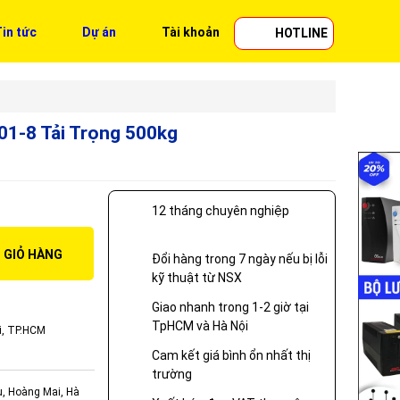
in tức
Dự án
Tài khoản
HOTLINE
01-8 Tải Trọng 500kg
12 tháng chuyên nghiệp
 GIỎ HÀNG
Đổi hàng trong 7 ngày nếu bị lỗi
kỹ thuật từ NSX
Giao nhanh trong 1-2 giờ tại
TpHCM và Hà Nội
i, TP.HCM
Cam kết giá bình ổn nhất thị
trường
ụ, Hoàng Mai, Hà