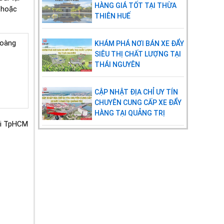
HÀNG GIÁ TỐT TẠI THỪA
 hoặc
THIÊN HUẾ
Hoàng
KHÁM PHÁ NƠI BÁN XE ĐẨY
SIÊU THỊ CHẤT LƯỢNG TẠI
THÁI NGUYÊN
CẬP NHẬT ĐỊA CHỈ UY TÍN
CHUYÊN CUNG CẤP XE ĐẨY
HÀNG TẠI QUẢNG TRỊ
ại TpHCM