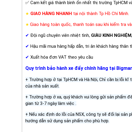
✅ Cam kết giá thành bình ổn nhất thị trường TpHCM và
GIAO HÀNG NHANH
tại nội thành Tp Hồ Chí Minh.
★
Giao hàng toàn quốc, thanh toán sau khi kiểm tra v
★
✔
Đội ngũ chuyên viên nhiệt tình,
GIÀU KINH NGHIỆM
✔
Hậu mãi mua hàng hấp dẫn, tri ân khách hàng thân th
✔
Xuất hóa đơn VAT theo yêu cầu
Quy trình bảo hành xe đẩy chính hãng tại Bigma
+ Trường hợp ở tại TpHCM và Hà Nội, Chỉ cần bị lỗi kĩ 
của nhà sản xuất.
+ Trường hợp ở xa, quý khách vui lòng gửi sản phẩm đ
gian từ 3-7 ngày làm việc .
+ Nếu xác định do lỗi của NSX, công ty sẽ đổi lại sản
hướng dẫn sử dụng sản phẩm cho phù hợp.