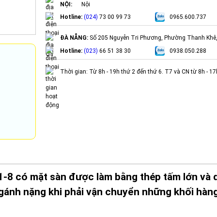
NỘI:
Nội
Hotline:
(024)
73 00 99 73
0965.600.737
ĐÀ NẴNG:
Số 205 Nguyễn Tri Phương, Phường Thanh Khê
Hotline:
(023)
66 51 38 30
0938.050.288
Thời gian: Từ 8h - 19h thứ 2 đến thứ 6. T7 và CN từ 8h - 1
1-8 có mặt sàn được làm bằng thép tấm lớn và 
t gánh nặng khi phải vận chuyển những khối hàn