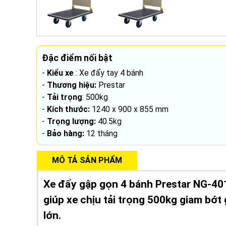
Đặc điểm nổi bật
-
Kiểu xe
: Xe đẩy tay 4 bánh
-
Thương hiệu:
Prestar
-
Tải trọng
: 500kg
-
Kích thước
:
1240 x 900 x 855 mm
-
Trọng lượng:
40.5kg
-
Bảo hàng:
12 tháng
MÔ TẢ SẢN PHẨM
Xe đẩy gập gọn 4 bánh Prestar NG-40
giúp xe chịu tải trọng 500kg giam bớ
lớn.