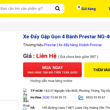
0
Giỏ hàng
T
Xe Đẩy Gập Gọn 4 Bánh Prestar NG-4
Thương hiệu
Prestar
|
Xe đẩy hàng 4 bánh Prestar
Giá :
Liên Hệ
( Giá chưa bao gồm VAT )
MUA NGAY
THÊM VÀO
GIAO HÀNG TẬN NƠI TRÊN TOÀN QUỐC
Hướng dẫn mua hàng online
TP HCM:
162/37 Nguyễn Văn Khối, Phường Thông Tây Hộ
Hotline:
(028)
73 00 99 73
0933.93.93.67
HÀ
105 đường Louis 7 KĐT Louis City, Hoàng Văn Th