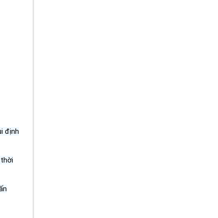
i định
thời
vấn