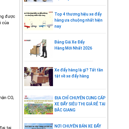
Top 4 thương hiệu xe đẩy
ứng được
hàng ưa chuộng nhất hiện
i của
nay
Bảng Giá Xe Đẩy
Hàng Mới Nhất 2026
Xe đẩy hàng là gì? Tất tần
tật về xe đẩy hàng
hận CO,
ĐỊA CHỈ CHUYÊN CUNG CẤP
XE ĐẨY SIÊU THỊ GIÁ RẺ TẠI
BẮC GIANG
NƠI CHUYÊN BÁN XE ĐẨY
ai tại