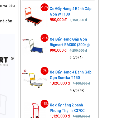
n và tiêu
-17%
Xe Đẩy Hàng 4 Bánh Gấp
Gọn WT100
950,000 đ
1,150,000 đ
 mà còn
-21%
Xe Đẩy Hàng Gấp Gọn
Bigmart BM300 (300kg)
990,000 đ
1,250,000 đ
5.0/5 (1)
-7%
Xe Đẩy Hàng 4 Bánh Gấp
Gọn Sumika T150
1,020,000 đ
1,100,000 đ
4.9/5 (47)
-15%
Xe đẩy hàng 2 bánh
Phong Thạnh X370C
1,120,000 đ
1,320,000 đ