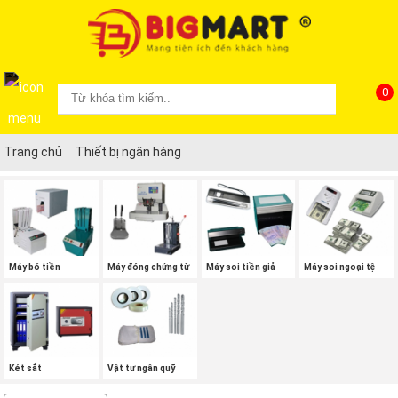
0
Trang chủ
Thiết bị ngân hàng
Máy bó tiền
Máy đóng chứng từ
Máy soi tiền giả
Máy soi ngoại tệ
Két sắt
Vật tư ngân quỹ