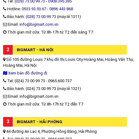
Tel:
(028) 73.00.99.73
-
0908.395.385
Hotline:
0933.93.93.67
-
0896 443 868
Bảo hành:
(028) 73 00 99 73
(máy lẻ 1311)
Email:
info@bigmart.com.vn
Thời gian mở cửa: Từ 8h-17h từ T2 đến sáng T7
2
BIGMART - HÀ NỘI
Số 105 đường Louis 7 khu đô thị Louis City Hoàng Mai, Hoàng Văn Thụ,
Hoàng Mai, Hà Nội
Xem bản đồ đường đi
Tel: (024) 73 00 99 73 - 0965.600.737
Bảo hành: (024) 73 00 99 73 (máy lẻ 1321)
Email: info@bigmart.com.vn
Thời gian mở cửa: Từ 8h-17h từ T2 đến T7
3
BIGMART - HẢI PHÒNG
44 đường An Lạc 4, Phường Hồng Bàng, Hải Phòng