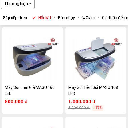
Thương hiệu
Sắp xếp theo
Nổi bật
Bán chạy
% Giảm
Giá thấp đến 
Máy Soi Tiền Giả MASU 166
Máy Soi Tiền Giả MASU 168
LED
LED
800.000 đ
1.000.000 đ
1.200.000 đ
-17%