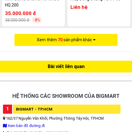
HQ 200
Liên hệ
35.000.000 đ
38.000.000 đ
-8%
Xem thêm
70
sản phẩm khác
Bài viết liên quan
HỆ THỐNG CÁC SHOWROOM CỦA BIGMART
1
BIGMART - TP.HCM
162/37 Nguyễn Văn Khối, Phường Thông Tây Hội, TP.HCM
Xem bản đồ đường đi