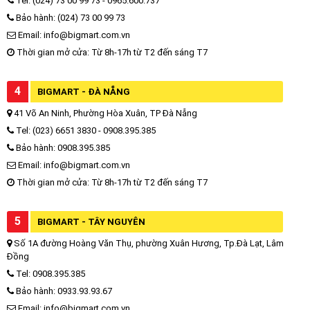
Tel: (024) 73 00 99 73 - 0965.600.737
Bảo hành: (024) 73 00 99 73
Email: info@bigmart.com.vn
Thời gian mở cửa: Từ 8h-17h từ T2 đến sáng T7
4
BIGMART - ĐÀ NẴNG
41 Võ An Ninh, Phường Hòa Xuân, TP Đà Nẵng
Tel: (023) 6651 3830 - 0908.395.385
Bảo hành: 0908.395.385
Email: info@bigmart.com.vn
Thời gian mở cửa: Từ 8h-17h từ T2 đến sáng T7
5
BIGMART - TÂY NGUYÊN
Số 1A đường Hoàng Văn Thụ, phường Xuân Hương, Tp.Đà Lạt, Lâm
Đồng
Tel: 0908.395.385
Bảo hành: 0933.93.93.67
Email: info@bigmart.com.vn