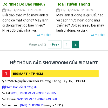
Có Nhiệt Độ Bao Nhiêu?
Hòa Truyền Thống
26/04/2024 - 11:17 PM
11/04/2024 - 3:18 PM
Giải đáp thắc mắc máy lạnh di
Máy lạnh di động là gì? Cấu tạo
động có mát không? Máy lạnh
và cách thức hoạt động như
di động nhiệt độ bao nhiêu?
thế nào? Có bao nhiêu loại máy
Nhiệt độ thấp nhất và..
lạnh di động, và ưu -..
Xem Tiếp »
Xem Tiếp »
Page 2 of 2
‹ Prev
1
2
HỆ THỐNG CÁC SHOWROOM CỦA BIGMART
1
BIGMART - TP.HCM
162/37 Nguyễn Văn Khối, Phường Thông Tây Hội, TP.HCM
Xem bản đồ đường đi
Tel:
(028) 73.00.99.73
-
0908.395.385
Hotline:
0933.93.93.67
-
0896 443 868
Bảo hành:
(028) 73 00 99 73
(máy lẻ 1311)